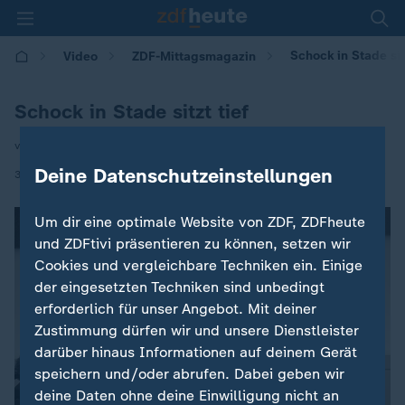
Schock in Stade sitz
Video
ZDF-Mittagsmagazin
Schock in Stade sitzt tief
von Svenja Bergerhoff
Deine Datenschutzeinstellungen
|
30.06.2026 | 12:00
Um dir eine optimale Website von ZDF, ZDFheute
und ZDFtivi präsentieren zu können, setzen wir
Cookies und vergleichbare Techniken ein. Einige
der eingesetzten Techniken sind unbedingt
erforderlich für unser Angebot. Mit deiner
Zustimmung dürfen wir und unsere Dienstleister
darüber hinaus Informationen auf deinem Gerät
speichern und/oder abrufen. Dabei geben wir
deine Daten ohne deine Einwilligung nicht an