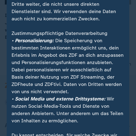
Dritte weiter, die nicht unsere direkten
Dienstleister sind. Wir verwenden deine Daten
In Stade erschießt ein Mann in einer Kinder- und
auch nicht zu kommerziellen Zwecken.
Jugendeinrichtung sechs Menschen - alle Getöteten
00:15
waren Mitarbeitende. Als Auslöser vermuten die
Zustimmungspflichtige Datenverarbeitung
Ermittler derzeit einen Sorgerechtsstreit.
• Personalisierung:
Die Speicherung von
bestimmten Interaktionen ermöglicht uns, dein
Erlebnis im Angebot des ZDF an dich anzupassen
und Personalisierungsfunktionen anzubieten.
nach oben
Dabei personalisieren wir ausschließlich auf
Basis deiner Nutzung von ZDF Streaming, der
ZDFheute und ZDFtivi. Daten von Dritten werden
von uns nicht verwendet.
• Social Media und externe Drittsysteme:
Wir
nutzen Social-Media-Tools und Dienste von
anderen Anbietern. Unter anderem um das Teilen
von Inhalten zu ermöglichen.
Aktuell bei ZDFheute
Du kannst entscheiden, für welche Zwecke wir