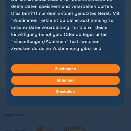
Zuletzt veröffentlicht
deine Daten speichern und verarbeiten dürfen.
Dies betrifft nur dein aktuell genutztes Gerät. Mit
Aktuelle Sendungs-Videos
"Zustimmen" erklärst du deine Zustimmung zu
unserer Datenverarbeitung, für die wir deine
ZDFheute Stories
Einwilligung benötigen. Oder du legst unter
"Einstellungen/Ablehnen" fest, welchen
Themen im Überblick
Zwecken du deine Zustimmung gibst und
welchen nicht. Deine Datenschutzeinstellungen
ZDFheute Update
kannst du jederzeit mit Wirkung für die Zukunft
Zustimmen
in deinen Einstellungen widerrufen oder ändern.
ZDFheute Apps
Ablehnen
Hier findest du das Impressum.
Weitere Informationen findest du in unserer
Einstellen
Datenschutzerklärung.
Nutzungsbedingungen
Datenschutz
Datenschutzeinstellungen
Impressum