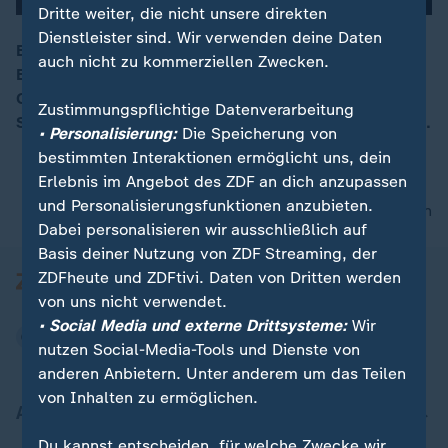
Dritte weiter, die nicht unsere direkten
Dienstleister sind. Wir verwenden deine Daten
Bei der Neuinszenierung von Mozarts Oper "Die
auch nicht zu kommerziellen Zwecken.
Entführung aus dem Serail" übernimmt der bekannte
00:16
Comedian Bülent Ceylan die Sprechrolle des Bassa
Zustimmungspflichtige Datenverarbeitung
Selim - und bringt seine Handschrift mit auf die Bühne.
• Personalisierung:
Die Speicherung von
bestimmten Interaktionen ermöglicht uns, dein
Erlebnis im Angebot des ZDF an dich anzupassen
und Personalisierungsfunktionen anzubieten.
nach oben
Dabei personalisieren wir ausschließlich auf
Basis deiner Nutzung von ZDF Streaming, der
ZDFheute und ZDFtivi. Daten von Dritten werden
von uns nicht verwendet.
• Social Media und externe Drittsysteme:
Wir
nutzen Social-Media-Tools und Dienste von
anderen Anbietern. Unter anderem um das Teilen
von Inhalten zu ermöglichen.
Aktuell bei ZDFheute
Du kannst entscheiden, für welche Zwecke wir