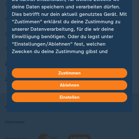
Zuletzt veröffentlicht
deine Daten speichern und verarbeiten dürfen.
Dies betrifft nur dein aktuell genutztes Gerät. Mit
Aktuelle Sendungs-Videos
"Zustimmen" erklärst du deine Zustimmung zu
unserer Datenverarbeitung, für die wir deine
ZDFheute Stories
Einwilligung benötigen. Oder du legst unter
"Einstellungen/Ablehnen" fest, welchen
Themen im Überblick
Zwecken du deine Zustimmung gibst und
welchen nicht. Deine Datenschutzeinstellungen
ZDFheute Update
kannst du jederzeit mit Wirkung für die Zukunft
Zustimmen
in deinen Einstellungen widerrufen oder ändern.
ZDFheute Apps
Ablehnen
Hier findest du das Impressum.
Weitere Informationen findest du in unserer
Einstellen
Datenschutzerklärung.
Nutzungsbedingungen
Datenschutz
Datenschutzeinstellungen
Impressum