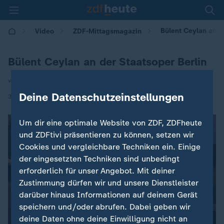
Bülent Ceylan an de
Video
ZDF-Mittagsmagazin
Bülent Ceylan an der Staatsoper Berlin
von Nani Mann
Deine Datenschutzeinstellungen
|
30.06.2026 | 12:00
Um dir eine optimale Website von ZDF, ZDFheute
und ZDFtivi präsentieren zu können, setzen wir
Cookies und vergleichbare Techniken ein. Einige
der eingesetzten Techniken sind unbedingt
erforderlich für unser Angebot. Mit deiner
Zustimmung dürfen wir und unsere Dienstleister
darüber hinaus Informationen auf deinem Gerät
speichern und/oder abrufen. Dabei geben wir
deine Daten ohne deine Einwilligung nicht an