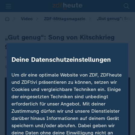
„Gut genug“: Song 
Video
ZDF-Mittagsmagazin
„Gut genug“: Song von Kitschkrieg
geht viral
von Lena Christl/Alban Löffler
Deine Datenschutzeinstellungen
|
19.06.2026 | 12:00
Um dir eine optimale Website von ZDF, ZDFheute
und ZDFtivi präsentieren zu können, setzen wir
Cookies und vergleichbare Techniken ein. Einige
der eingesetzten Techniken sind unbedingt
erforderlich für unser Angebot. Mit deiner
Zustimmung dürfen wir und unsere Dienstleister
darüber hinaus Informationen auf deinem Gerät
speichern und/oder abrufen. Dabei geben wir
deine Daten ohne deine Einwilligung nicht an