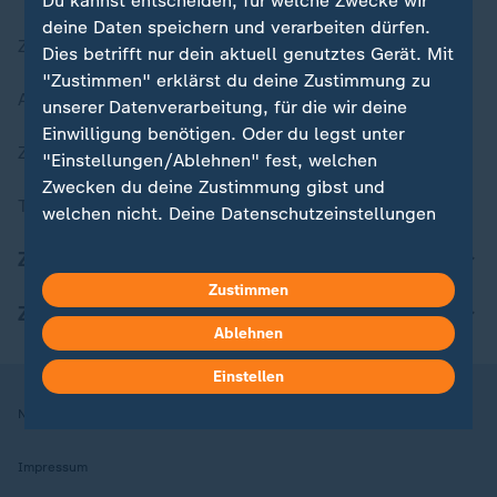
Du kannst entscheiden, für welche Zwecke wir
deine Daten speichern und verarbeiten dürfen.
Zuletzt veröffentlicht
Dies betrifft nur dein aktuell genutztes Gerät. Mit
"Zustimmen" erklärst du deine Zustimmung zu
Aktuelle Sendungs-Videos
unserer Datenverarbeitung, für die wir deine
Einwilligung benötigen. Oder du legst unter
ZDFheute Stories
"Einstellungen/Ablehnen" fest, welchen
Zwecken du deine Zustimmung gibst und
Themen im Überblick
welchen nicht. Deine Datenschutzeinstellungen
kannst du jederzeit mit Wirkung für die Zukunft
ZDFheute Update
in deinen Einstellungen widerrufen oder ändern.
Zustimmen
ZDFheute Apps
Hier findest du das Impressum.
Ablehnen
Weitere Informationen findest du in unserer
Datenschutzerklärung.
Einstellen
Nutzungsbedingungen
Datenschutz
Datenschutzeinstellungen
Impressum