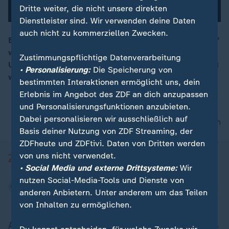
Dritte weiter, die nicht unsere direkten
Dienstleister sind. Wir verwenden deine Daten
auch nicht zu kommerziellen Zwecken.
Ein Song erobert gerade das Netz: „Du bist gut genug“
wird millionenfach gehört – in Deutschland und den
00:16
Zustimmungspflichtige Datenverarbeitung
USA. Warum der Titel so viele Menschen anspricht und
• Personalisierung:
Die Speicherung von
was hinter dem viralen Erfolg steckt.
bestimmten Interaktionen ermöglicht uns, dein
Erlebnis im Angebot des ZDF an dich anzupassen
und Personalisierungsfunktionen anzubieten.
Dabei personalisieren wir ausschließlich auf
nach oben
Basis deiner Nutzung von ZDF Streaming, der
ZDFheute und ZDFtivi. Daten von Dritten werden
von uns nicht verwendet.
• Social Media und externe Drittsysteme:
Wir
nutzen Social-Media-Tools und Dienste von
anderen Anbietern. Unter anderem um das Teilen
von Inhalten zu ermöglichen.
Aktuell bei ZDFheute