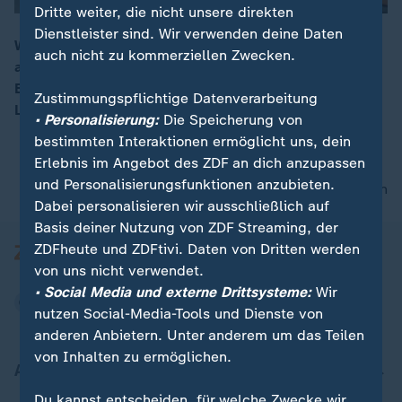
Dritte weiter, die nicht unsere direkten
Dienstleister sind. Wir verwenden deine Daten
Was kommt in den USA, Kanada und Mexiko morgens
auch nicht zu kommerziellen Zwecken.
auf den Tisch? Mima-Reporterin Jutta Müller schaut in
00:16
Berliner Küchen und zeigt typische Gerichte aus den
Zustimmungspflichtige Datenverarbeitung
Ländern.
• Personalisierung:
Die Speicherung von
bestimmten Interaktionen ermöglicht uns, dein
Erlebnis im Angebot des ZDF an dich anzupassen
und Personalisierungsfunktionen anzubieten.
nach oben
Dabei personalisieren wir ausschließlich auf
Basis deiner Nutzung von ZDF Streaming, der
ZDFheute und ZDFtivi. Daten von Dritten werden
von uns nicht verwendet.
• Social Media und externe Drittsysteme:
Wir
nutzen Social-Media-Tools und Dienste von
anderen Anbietern. Unter anderem um das Teilen
von Inhalten zu ermöglichen.
Aktuell bei ZDFheute
Du kannst entscheiden, für welche Zwecke wir