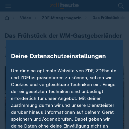
Das Frühstück der
Video
ZDF-Mittagsmagazin
Das Frühstück der WM-Gastgeberländer
von Jutta Müller
Deine Datenschutzeinstellungen
|
15.06.2026 | 12:00
Um dir eine optimale Website von ZDF, ZDFheute
und ZDFtivi präsentieren zu können, setzen wir
Cookies und vergleichbare Techniken ein. Einige
der eingesetzten Techniken sind unbedingt
erforderlich für unser Angebot. Mit deiner
Zustimmung dürfen wir und unsere Dienstleister
darüber hinaus Informationen auf deinem Gerät
speichern und/oder abrufen. Dabei geben wir
deine Daten ohne deine Einwilligung nicht an