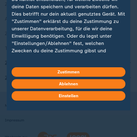
Zuletzt veröffentlicht
deine Daten speichern und verarbeiten dürfen.
Dies betrifft nur dein aktuell genutztes Gerät. Mit
Aktuelle Sendungs-Videos
"Zustimmen" erklärst du deine Zustimmung zu
unserer Datenverarbeitung, für die wir deine
ZDFheute Stories
Einwilligung benötigen. Oder du legst unter
"Einstellungen/Ablehnen" fest, welchen
Themen im Überblick
Zwecken du deine Zustimmung gibst und
welchen nicht. Deine Datenschutzeinstellungen
ZDFheute Update
kannst du jederzeit mit Wirkung für die Zukunft
Zustimmen
in deinen Einstellungen widerrufen oder ändern.
ZDFheute Apps
Ablehnen
Hier findest du das Impressum.
Weitere Informationen findest du in unserer
Einstellen
Datenschutzerklärung.
Nutzungsbedingungen
Datenschutz
Datenschutzeinstellungen
Impressum