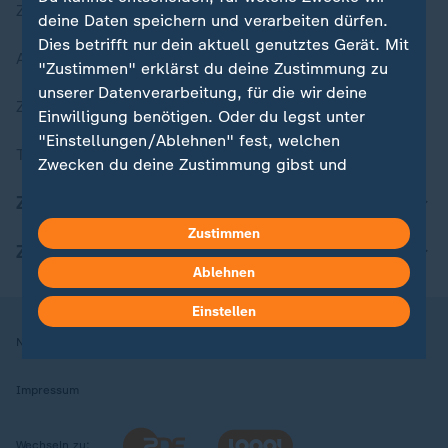
Zuletzt veröffentlicht
deine Daten speichern und verarbeiten dürfen.
Dies betrifft nur dein aktuell genutztes Gerät. Mit
Aktuelle Sendungs-Videos
"Zustimmen" erklärst du deine Zustimmung zu
unserer Datenverarbeitung, für die wir deine
ZDFheute Stories
Einwilligung benötigen. Oder du legst unter
"Einstellungen/Ablehnen" fest, welchen
Themen im Überblick
Zwecken du deine Zustimmung gibst und
welchen nicht. Deine Datenschutzeinstellungen
ZDFheute Update
kannst du jederzeit mit Wirkung für die Zukunft
Zustimmen
in deinen Einstellungen widerrufen oder ändern.
ZDFheute Apps
Ablehnen
Hier findest du das Impressum.
Weitere Informationen findest du in unserer
Einstellen
Datenschutzerklärung.
Nutzungsbedingungen
Datenschutz
Datenschutzeinstellungen
Impressum
Wechseln zu: