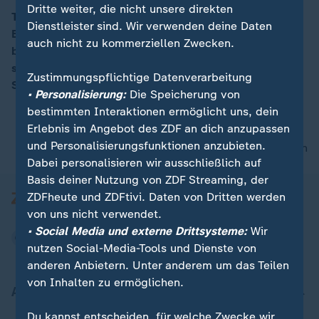
Dritte weiter, die nicht unsere direkten
Trump und Putin treffen sich am Freitag im US-
Dienstleister sind. Wir verwenden deine Daten
Bundesstaat Alaska, um über den Ukraine-Krieg zu
00:16
auch nicht zu kommerziellen Zwecken.
beraten. „Die USA haben kein großes Interesse daran,
sich in den Krieg hineinziehen zu lassen“, so
Zustimmungspflichtige Datenverarbeitung
Sicherheitsexperte Oberst Markus Reisner.
• Personalisierung:
Die Speicherung von
bestimmten Interaktionen ermöglicht uns, dein
Erlebnis im Angebot des ZDF an dich anzupassen
und Personalisierungsfunktionen anzubieten.
nach oben
Dabei personalisieren wir ausschließlich auf
Basis deiner Nutzung von ZDF Streaming, der
ZDFheute und ZDFtivi. Daten von Dritten werden
von uns nicht verwendet.
• Social Media und externe Drittsysteme:
Wir
nutzen Social-Media-Tools und Dienste von
anderen Anbietern. Unter anderem um das Teilen
von Inhalten zu ermöglichen.
Aktuell bei ZDFheute
Du kannst entscheiden, für welche Zwecke wir