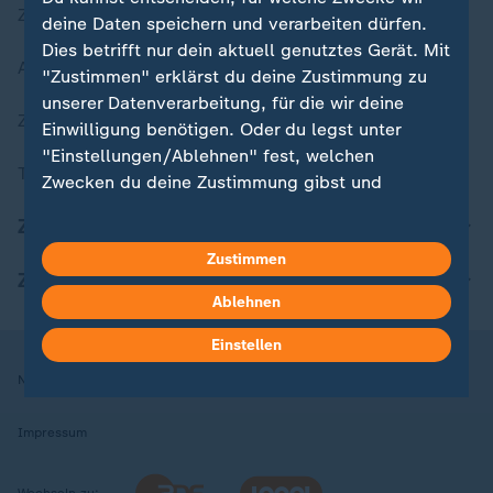
Zuletzt veröffentlicht
deine Daten speichern und verarbeiten dürfen.
Dies betrifft nur dein aktuell genutztes Gerät. Mit
Aktuelle Sendungs-Videos
"Zustimmen" erklärst du deine Zustimmung zu
unserer Datenverarbeitung, für die wir deine
ZDFheute Stories
Einwilligung benötigen. Oder du legst unter
"Einstellungen/Ablehnen" fest, welchen
Themen im Überblick
Zwecken du deine Zustimmung gibst und
welchen nicht. Deine Datenschutzeinstellungen
ZDFheute Update
kannst du jederzeit mit Wirkung für die Zukunft
Zustimmen
in deinen Einstellungen widerrufen oder ändern.
ZDFheute Apps
Ablehnen
Hier findest du das Impressum.
Weitere Informationen findest du in unserer
Einstellen
Datenschutzerklärung.
Nutzungsbedingungen
Datenschutz
Datenschutzeinstellungen
Impressum