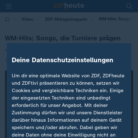
WM-Hits: Songs, di
Video
ZDF-Mittagsmagazin
WM-Hits: Songs, die Turniere prägen
von Pamela Seidel
Deine Datenschutzeinstellungen
|
18.06.2026 | 12:00
Um dir eine optimale Website von ZDF, ZDFheute
und ZDFtivi präsentieren zu können, setzen wir
Cookies und vergleichbare Techniken ein. Einige
der eingesetzten Techniken sind unbedingt
erforderlich für unser Angebot. Mit deiner
Zustimmung dürfen wir und unsere Dienstleister
darüber hinaus Informationen auf deinem Gerät
speichern und/oder abrufen. Dabei geben wir
deine Daten ohne deine Einwilligung nicht an