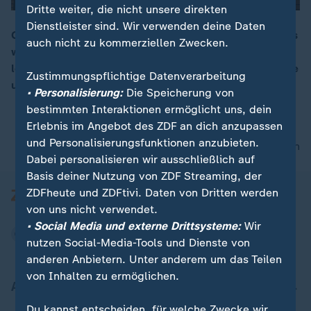
Dritte weiter, die nicht unsere direkten
Dienstleister sind. Wir verwenden deine Daten
Grönemeyer, Sportfreunde Stiller, Shakira – ihre Songs
auch nicht zu kommerziellen Zwecken.
wurden zu Hymnen ganzer Turniere, und noch heute
00:17
lösen diese Titel Gänsehaut aus. Ein Rückblick auf alte
Zustimmungspflichtige Datenverarbeitung
und neue WM-Hits.
• Personalisierung:
Die Speicherung von
bestimmten Interaktionen ermöglicht uns, dein
Erlebnis im Angebot des ZDF an dich anzupassen
und Personalisierungsfunktionen anzubieten.
nach oben
Dabei personalisieren wir ausschließlich auf
Basis deiner Nutzung von ZDF Streaming, der
ZDFheute und ZDFtivi. Daten von Dritten werden
von uns nicht verwendet.
• Social Media und externe Drittsysteme:
Wir
nutzen Social-Media-Tools und Dienste von
anderen Anbietern. Unter anderem um das Teilen
von Inhalten zu ermöglichen.
Aktuell bei ZDFheute
Du kannst entscheiden, für welche Zwecke wir