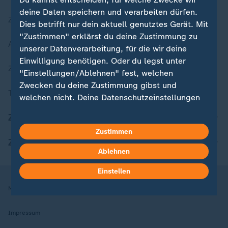
deine Daten speichern und verarbeiten dürfen.
Zuletzt veröffentlicht
Dies betrifft nur dein aktuell genutztes Gerät. Mit
"Zustimmen" erklärst du deine Zustimmung zu
Aktuelle Sendungs-Videos
unserer Datenverarbeitung, für die wir deine
Einwilligung benötigen. Oder du legst unter
ZDFheute Stories
"Einstellungen/Ablehnen" fest, welchen
Zwecken du deine Zustimmung gibst und
Themen im Überblick
welchen nicht. Deine Datenschutzeinstellungen
kannst du jederzeit mit Wirkung für die Zukunft
ZDFheute Update
in deinen Einstellungen widerrufen oder ändern.
Zustimmen
ZDFheute Apps
Hier findest du das Impressum.
Ablehnen
Weitere Informationen findest du in unserer
Datenschutzerklärung.
Einstellen
Nutzungsbedingungen
Datenschutz
Datenschutzeinstellungen
Impressum