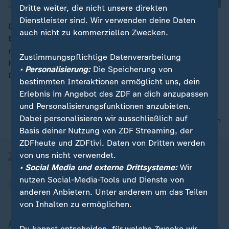
Dritte weiter, die nicht unsere direkten
Dienstleister sind. Wir verwenden deine Daten
Der Entwurf sieht Kürzungen für Pflegebedürftige und
auch nicht zu kommerziellen Zwecken.
Beitragszahler vor. Ministerin Warken will die Reform
00:11
noch vor dem Sommer ins Kabinett bringen. ZDF-
Zustimmungspflichtige Datenverarbeitung
Hauptstadtkorrespondent Daniel Pontzen mit den
• Personalisierung:
Die Speicherung von
Details.
bestimmten Interaktionen ermöglicht uns, dein
Erlebnis im Angebot des ZDF an dich anzupassen
und Personalisierungsfunktionen anzubieten.
Dabei personalisieren wir ausschließlich auf
nach oben
Basis deiner Nutzung von ZDF Streaming, der
ZDFheute und ZDFtivi. Daten von Dritten werden
von uns nicht verwendet.
• Social Media und externe Drittsysteme:
Wir
nutzen Social-Media-Tools und Dienste von
anderen Anbietern. Unter anderem um das Teilen
von Inhalten zu ermöglichen.
Aktuell bei ZDFheute
Du kannst entscheiden, für welche Zwecke wir