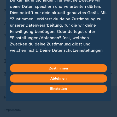
Du kannst entscheiden, für welche Zwecke wir
deine Daten speichern und verarbeiten dürfen.
Zuletzt veröffentlicht
Dies betrifft nur dein aktuell genutztes Gerät. Mit
"Zustimmen" erklärst du deine Zustimmung zu
Aktuelle Sendungs-Videos
unserer Datenverarbeitung, für die wir deine
Einwilligung benötigen. Oder du legst unter
ZDFheute Stories
"Einstellungen/Ablehnen" fest, welchen
Zwecken du deine Zustimmung gibst und
Themen im Überblick
welchen nicht. Deine Datenschutzeinstellungen
kannst du jederzeit mit Wirkung für die Zukunft
ZDFheute Update
in deinen Einstellungen widerrufen oder ändern.
Zustimmen
ZDFheute Apps
Hier findest du das Impressum.
Ablehnen
Weitere Informationen findest du in unserer
Datenschutzerklärung.
Einstellen
Nutzungsbedingungen
Datenschutz
Datenschutzeinstellungen
Impressum