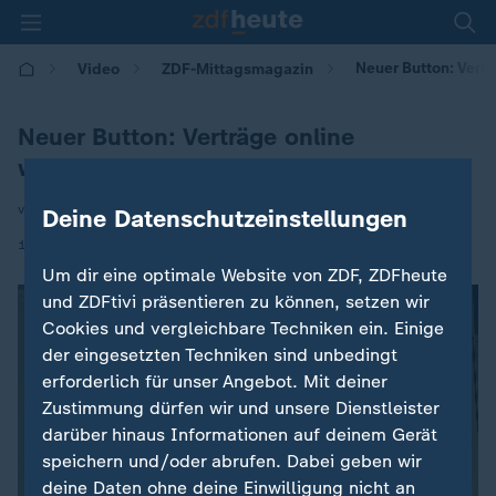
Neuer Button: Vertr
Video
ZDF-Mittagsmagazin
Neuer Button: Verträge online
widerrufen
von Sven Rieken
Deine Datenschutzeinstellungen
|
19.06.2026 | 12:00
Um dir eine optimale Website von ZDF, ZDFheute
und ZDFtivi präsentieren zu können, setzen wir
Cookies und vergleichbare Techniken ein. Einige
der eingesetzten Techniken sind unbedingt
erforderlich für unser Angebot. Mit deiner
Zustimmung dürfen wir und unsere Dienstleister
darüber hinaus Informationen auf deinem Gerät
speichern und/oder abrufen. Dabei geben wir
deine Daten ohne deine Einwilligung nicht an