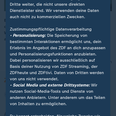
Dritte weiter, die nicht unsere direkten
Dienstleister sind. Wir verwenden deine Daten
auch nicht zu kommerziellen Zwecken.
Ein Klick statt Papierkram: Neue EU-Vorgaben machen
den Widerruf von Online-Verträgen einfacher.
00:15
Zustimmungspflichtige Datenverarbeitung
Webseiten müssen dafür jetzt einen klaren Button
• Personalisierung:
Die Speicherung von
anbieten.
bestimmten Interaktionen ermöglicht uns, dein
Erlebnis im Angebot des ZDF an dich anzupassen
und Personalisierungsfunktionen anzubieten.
Dabei personalisieren wir ausschließlich auf
nach oben
Basis deiner Nutzung von ZDF Streaming, der
ZDFheute und ZDFtivi. Daten von Dritten werden
von uns nicht verwendet.
• Social Media und externe Drittsysteme:
Wir
nutzen Social-Media-Tools und Dienste von
anderen Anbietern. Unter anderem um das Teilen
von Inhalten zu ermöglichen.
Aktuell bei ZDFheute