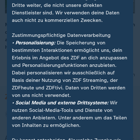
Dritte weiter, die nicht unsere direkten
Dienstleister sind. Wir verwenden deine Daten
auch nicht zu kommerziellen Zwecken.
Muren in Tirol: Nach Erdrutschen ist der hintere Bereich
des österreichischen Kaunertals von der Außenwelt
00:16
Zustimmungspflichtige Datenverarbeitung
abgeschnitten. Rund 200 Menschen mussten mit
• Personalisierung:
Die Speicherung von
Hubschraubern ausgeflogen werden.
bestimmten Interaktionen ermöglicht uns, dein
Erlebnis im Angebot des ZDF an dich anzupassen
und Personalisierungsfunktionen anzubieten.
Dabei personalisieren wir ausschließlich auf
nach oben
Basis deiner Nutzung von ZDF Streaming, der
ZDFheute und ZDFtivi. Daten von Dritten werden
von uns nicht verwendet.
• Social Media und externe Drittsysteme:
Wir
nutzen Social-Media-Tools und Dienste von
anderen Anbietern. Unter anderem um das Teilen
von Inhalten zu ermöglichen.
Aktuell bei ZDFheute