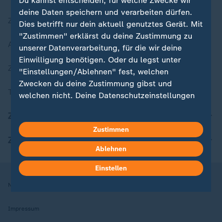
Du kannst entscheiden, für welche Zwecke wir
deine Daten speichern und verarbeiten dürfen.
Zuletzt veröffentlicht
Dies betrifft nur dein aktuell genutztes Gerät. Mit
"Zustimmen" erklärst du deine Zustimmung zu
Aktuelle Sendungs-Videos
unserer Datenverarbeitung, für die wir deine
Einwilligung benötigen. Oder du legst unter
ZDFheute Stories
"Einstellungen/Ablehnen" fest, welchen
Zwecken du deine Zustimmung gibst und
Themen im Überblick
welchen nicht. Deine Datenschutzeinstellungen
kannst du jederzeit mit Wirkung für die Zukunft
ZDFheute Update
in deinen Einstellungen widerrufen oder ändern.
Zustimmen
ZDFheute Apps
Hier findest du das Impressum.
Ablehnen
Weitere Informationen findest du in unserer
Datenschutzerklärung.
Einstellen
Nutzungsbedingungen
Datenschutz
Datenschutzeinstellungen
Impressum