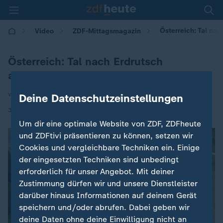
Österreich: Tal na
Video
ZDF-Mittagsmagazin
Österreich: Tal nach Erdrutsch
abgeschnitten
von Annette Streicher
Deine Datenschutzeinstellungen
|
30.06.2026 | 12:00
Um dir eine optimale Website von ZDF, ZDFheute
und ZDFtivi präsentieren zu können, setzen wir
Cookies und vergleichbare Techniken ein. Einige
der eingesetzten Techniken sind unbedingt
erforderlich für unser Angebot. Mit deiner
Zustimmung dürfen wir und unsere Dienstleister
darüber hinaus Informationen auf deinem Gerät
speichern und/oder abrufen. Dabei geben wir
deine Daten ohne deine Einwilligung nicht an