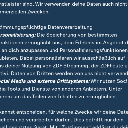
nstleister sind. Wir verwenden deine Daten auch nicht
merziellen Zwecken.
timmungspflichtige Datenverarbeitung
ersonalisierung:
Die Speicherung von bestimmten
eraktionen ermöglicht uns, dein Erlebnis im Angebot 
 an dich anzupassen und Personalisierungsfunktionen
ubieten. Dabei personalisieren wir ausschließlich auf
is deiner Nutzung von ZDF Streaming, der ZDFheute 
Jahr begleitet das ZDF-Mittagsmagazin eine Klasse 
tivi. Daten von Dritten werden von uns nicht verwend
n Brandenburg. Bei so einem stressigen Beruf ist es b
ocial Media und externe Drittsysteme:
Wir nutzen Soci
nen, wie man nach Feierabend abschaltet.
ia-Tools und Dienste von anderen Anbietern. Unter
erem um das Teilen von Inhalten zu ermöglichen.
kannst entscheiden, für welche Zwecke wir deine Dat
ichern und verarbeiten dürfen. Dies betrifft nur dein
uell genutztes Gerät. Mit "Zustimmen" erklärst du dei