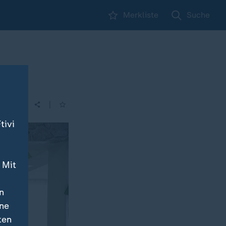
Merkliste
Suche
|
tivi
 Mit
n
ine
ten