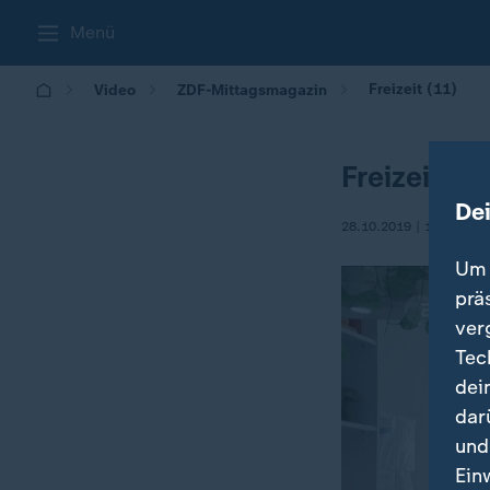
Menü
Freizeit (11)
Video
ZDF-Mittagsmagazin
Freizeit (1
De
28.10.2019 | 13:00
Um 
prä
ver
Tec
dei
dar
und
Ein