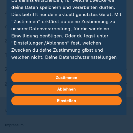
Du kannst entscheiden, für welche Zwecke wir
deine Daten speichern und verarbeiten dürfen.
Zuletzt veröffentlicht
Dies betrifft nur dein aktuell genutztes Gerät. Mit
"Zustimmen" erklärst du deine Zustimmung zu
Aktuelle Sendungs-Videos
unserer Datenverarbeitung, für die wir deine
Einwilligung benötigen. Oder du legst unter
ZDFheute Stories
"Einstellungen/Ablehnen" fest, welchen
Zwecken du deine Zustimmung gibst und
Themen im Überblick
welchen nicht. Deine Datenschutzeinstellungen
kannst du jederzeit mit Wirkung für die Zukunft
ZDFheute Update
in deinen Einstellungen widerrufen oder ändern.
Zustimmen
ZDFheute Apps
Hier findest du das Impressum.
Ablehnen
Weitere Informationen findest du in unserer
Datenschutzerklärung.
Einstellen
Nutzungsbedingungen
Datenschutz
Datenschutzeinstellungen
Impressum