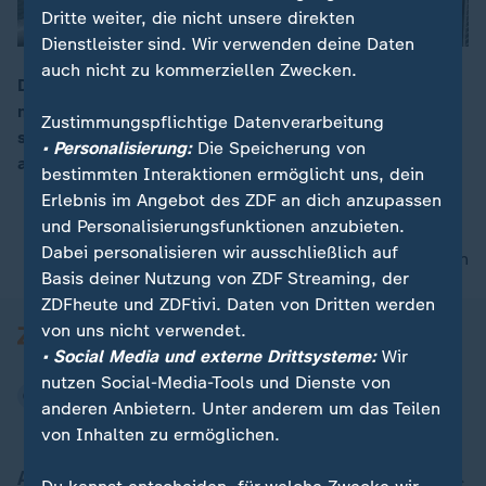
Dritte weiter, die nicht unsere direkten
Dienstleister sind. Wir verwenden deine Daten
auch nicht zu kommerziellen Zwecken.
Drei Kanäle benötigt es um fünf Seen in der Lausitz
miteinander zu verbinden. Die ehemaligen Tagebaue
00:16
Zustimmungspflichtige Datenverarbeitung
sollen nun als Seenplatte Touristen und Investoren
• Personalisierung:
Die Speicherung von
anlocken - mit großer Einweihungsparty.
bestimmten Interaktionen ermöglicht uns, dein
Erlebnis im Angebot des ZDF an dich anzupassen
und Personalisierungsfunktionen anzubieten.
Dabei personalisieren wir ausschließlich auf
nach oben
Basis deiner Nutzung von ZDF Streaming, der
ZDFheute und ZDFtivi. Daten von Dritten werden
von uns nicht verwendet.
• Social Media und externe Drittsysteme:
Wir
nutzen Social-Media-Tools und Dienste von
anderen Anbietern. Unter anderem um das Teilen
von Inhalten zu ermöglichen.
Aktuell bei ZDFheute