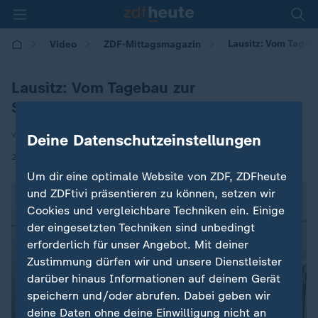
Lausitz: Vom Tageb
Video
ZDF-Mittagsmagazin
Lausitz: Vom Tagebau zur
Seenlandschaft
von Dorte Störmann
Deine Datenschutzeinstellungen
|
29.06.2026 | 12:00
Um dir eine optimale Website von ZDF, ZDFheute
und ZDFtivi präsentieren zu können, setzen wir
Cookies und vergleichbare Techniken ein. Einige
der eingesetzten Techniken sind unbedingt
erforderlich für unser Angebot. Mit deiner
Zustimmung dürfen wir und unsere Dienstleister
darüber hinaus Informationen auf deinem Gerät
speichern und/oder abrufen. Dabei geben wir
deine Daten ohne deine Einwilligung nicht an