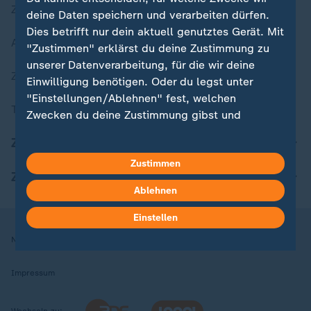
Zuletzt veröffentlicht
deine Daten speichern und verarbeiten dürfen.
Dies betrifft nur dein aktuell genutztes Gerät. Mit
Aktuelle Sendungs-Videos
"Zustimmen" erklärst du deine Zustimmung zu
unserer Datenverarbeitung, für die wir deine
ZDFheute Stories
Einwilligung benötigen. Oder du legst unter
"Einstellungen/Ablehnen" fest, welchen
Themen im Überblick
Zwecken du deine Zustimmung gibst und
welchen nicht. Deine Datenschutzeinstellungen
ZDFheute Update
kannst du jederzeit mit Wirkung für die Zukunft
Zustimmen
in deinen Einstellungen widerrufen oder ändern.
ZDFheute Apps
Ablehnen
Hier findest du das Impressum.
Weitere Informationen findest du in unserer
Einstellen
Datenschutzerklärung.
Nutzungsbedingungen
Datenschutz
Datenschutzeinstellungen
Impressum