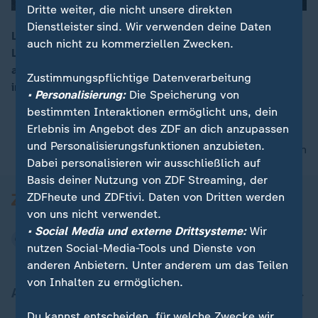
Dritte weiter, die nicht unsere direkten
Dienstleister sind. Wir verwenden deine Daten
Lichtenfels, Oberfranken: In der Nacht ist eine
auch nicht zu kommerziellen Zwecken.
Lagerhalle mit Särgen und Trauerbedarf völlig
00:16
ausgebrannt. 250 Einsatzkräfte und Löschroboter sind
Zustimmungspflichtige Datenverarbeitung
im Einsatz – Der Schaden geht in die Millionen.
• Personalisierung:
Die Speicherung von
bestimmten Interaktionen ermöglicht uns, dein
Erlebnis im Angebot des ZDF an dich anzupassen
und Personalisierungsfunktionen anzubieten.
nach oben
Dabei personalisieren wir ausschließlich auf
Basis deiner Nutzung von ZDF Streaming, der
ZDFheute und ZDFtivi. Daten von Dritten werden
von uns nicht verwendet.
• Social Media und externe Drittsysteme:
Wir
nutzen Social-Media-Tools und Dienste von
anderen Anbietern. Unter anderem um das Teilen
von Inhalten zu ermöglichen.
Aktuell bei ZDFheute
Du kannst entscheiden, für welche Zwecke wir