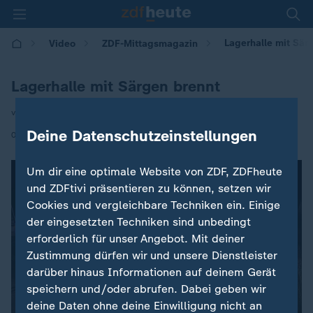
Lagerhalle mit Sär
Video
ZDF-Mittagsmagazin
Lagerhalle mit Särgen brennt
von Jasmin Astaki-Bardeh
Deine Datenschutzeinstellungen
|
01.07.2026 | 12:00
Um dir eine optimale Website von ZDF, ZDFheute
und ZDFtivi präsentieren zu können, setzen wir
Cookies und vergleichbare Techniken ein. Einige
der eingesetzten Techniken sind unbedingt
erforderlich für unser Angebot. Mit deiner
Zustimmung dürfen wir und unsere Dienstleister
darüber hinaus Informationen auf deinem Gerät
speichern und/oder abrufen. Dabei geben wir
deine Daten ohne deine Einwilligung nicht an