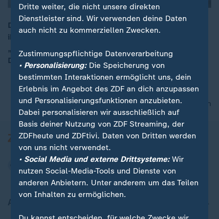
Dritte weiter, die nicht unsere direkten
Dienstleister sind. Wir verwenden deine Daten
Die USA dominieren die KI-Landschaft und haben mit
auch nicht zu kommerziellen Zwecken.
ihren Technologieriesen einen großen Einfluss.
00:16
„Mächtig sind die Konzerne geworden, weil wir in
Zustimmungspflichtige Datenverarbeitung
Deutschland geschlafen haben“, so Daniel Abbou.
• Personalisierung:
Die Speicherung von
bestimmten Interaktionen ermöglicht uns, dein
Erlebnis im Angebot des ZDF an dich anzupassen
und Personalisierungsfunktionen anzubieten.
nach oben
Dabei personalisieren wir ausschließlich auf
Basis deiner Nutzung von ZDF Streaming, der
ZDFheute und ZDFtivi. Daten von Dritten werden
von uns nicht verwendet.
• Social Media und externe Drittsysteme:
Wir
nutzen Social-Media-Tools und Dienste von
anderen Anbietern. Unter anderem um das Teilen
von Inhalten zu ermöglichen.
Aktuell bei ZDFheute
Du kannst entscheiden, für welche Zwecke wir