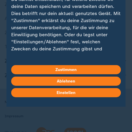
Zuletzt veröffentlicht
deine Daten speichern und verarbeiten dürfen.
Dies betrifft nur dein aktuell genutztes Gerät. Mit
Aktuelle Sendungs-Videos
"Zustimmen" erklärst du deine Zustimmung zu
unserer Datenverarbeitung, für die wir deine
ZDFheute Stories
Einwilligung benötigen. Oder du legst unter
"Einstellungen/Ablehnen" fest, welchen
Themen im Überblick
Zwecken du deine Zustimmung gibst und
welchen nicht. Deine Datenschutzeinstellungen
ZDFheute Update
kannst du jederzeit mit Wirkung für die Zukunft
in deinen Einstellungen widerrufen oder ändern.
Zustimmen
ZDFheute Apps
Ablehnen
Hier findest du das Impressum.
Weitere Informationen findest du in unserer
Einstellen
Datenschutzerklärung.
Nutzungsbedingungen
Datenschutz
Datenschutzeinstellungen
Impressum