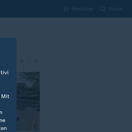
Merkliste
Suche
|
| 12:00
tivi
 Mit
n
ine
ten