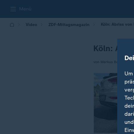
Menü
Köln: Abriss von
Video
ZDF-Mittagsmagazin
Köln: Abri
De
von Markus Bonkowski /
Um 
prä
ver
Tec
dei
dar
und
Ein