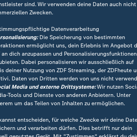
nstleister sind. Wir verwenden deine Daten auch nicht
merziellen Zwecken.
timmungspflichtige Datenverarbeitung
ersonalisierung:
Die Speicherung von bestimmten
eraktionen ermöglicht uns, dein Erlebnis im Angebot 
 an dich anzupassen und Personalisierungsfunktionen
ubieten. Dabei personalisieren wir ausschließlich auf
is deiner Nutzung von ZDF Streaming, der ZDFheute 
er Mängel ist die Brücke in Köln-Mülheim gesperrt un
tivi. Daten von Dritten werden von uns nicht verwend
n. Für die Siedlung Schönrath fällt damit eine zentra
ocial Media und externe Drittsysteme:
Wir nutzen Soci
estens 2032 geplant. Verkehrschaos scheint vorprogra
ia-Tools und Dienste von anderen Anbietern. Unter
erem um das Teilen von Inhalten zu ermöglichen.
kannst entscheiden, für welche Zwecke wir deine Dat
ichern und verarbeiten dürfen. Dies betrifft nur dein
uell genutztes Gerät. Mit "Zustimmen" erklärst du dei