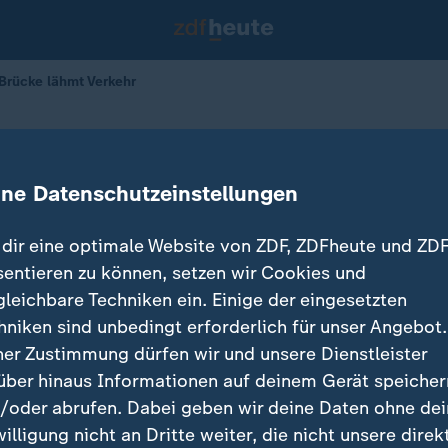
 Brücke lähmt Verkehr
ss von Brücke lähmt Verkehr
ine Datenschutzeinstellungen
 Ludwig Klug
04.06.2026 
dir eine optimale Website von ZDF, ZDFheute und ZDF
sentieren zu können, setzen wir Cookies und
gleichbare Techniken ein. Einige der eingesetzten
hniken sind unbedingt erforderlich für unser Angebot.
ner Zustimmung dürfen wir und unsere Dienstleister
über hinaus Informationen auf deinem Gerät speicher
/oder abrufen. Dabei geben wir deine Daten ohne de
willigung nicht an Dritte weiter, die nicht unsere direk