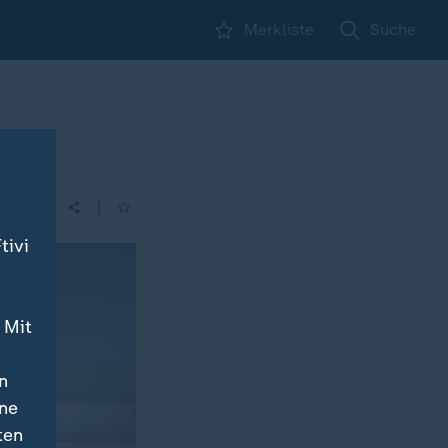
Merkliste
Suche
|
tivi
 Mit
n
ine
ten