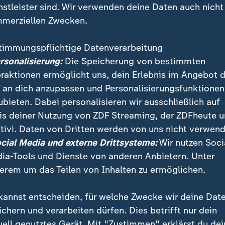
nstleister sind. Wir verwenden deine Daten auch nicht
merziellen Zwecken.
timmungspflichtige Datenverarbeitung
ersonalisierung:
Die Speicherung von bestimmten
eraktionen ermöglicht uns, dein Erlebnis im Angebot 
 an dich anzupassen und Personalisierungsfunktionen
ubieten. Dabei personalisieren wir ausschließlich auf
is deiner Nutzung von ZDF Streaming, der ZDFheute 
 US-Präsident Donald Trump hat unter wachsendem D
tivi. Daten von Dritten werden von uns nicht verwend
Washington durch seine Anhänger verurteilt. "Ich halt
ocial Media und externe Drittsysteme:
Wir nutzen Soci
 für glaubwürdig", so ZDF-Korrespondentin Ines Trams
ia-Tools und Dienste von anderen Anbietern. Unter
erem um das Teilen von Inhalten zu ermöglichen.
kannst entscheiden, für welche Zwecke wir deine Dat
ichern und verarbeiten dürfen. Dies betrifft nur dein
uell genutztes Gerät. Mit "Zustimmen" erklärst du dei