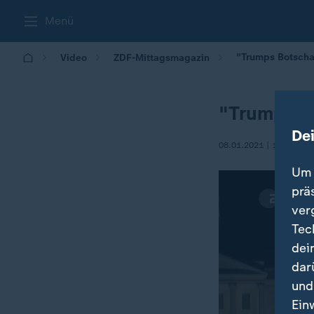
Menü
"Trumps Botscha
Video
ZDF-Mittagsmagazin
"Trumps B
De
08.01.2021 | 13:00
Um 
prä
ver
Tec
dei
dar
und
Ein