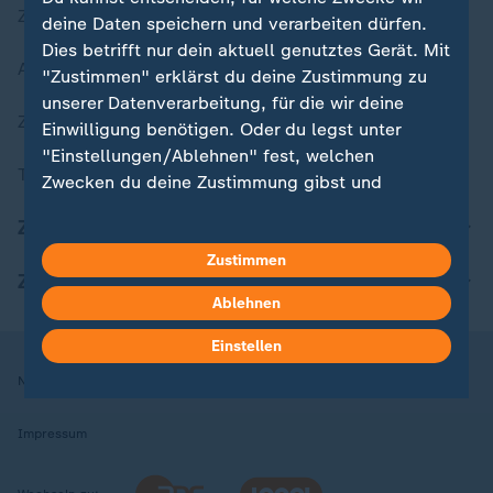
Zuletzt veröffentlicht
deine Daten speichern und verarbeiten dürfen.
Dies betrifft nur dein aktuell genutztes Gerät. Mit
Aktuelle Sendungs-Videos
"Zustimmen" erklärst du deine Zustimmung zu
unserer Datenverarbeitung, für die wir deine
ZDFheute Stories
Einwilligung benötigen. Oder du legst unter
"Einstellungen/Ablehnen" fest, welchen
Themen im Überblick
Zwecken du deine Zustimmung gibst und
welchen nicht. Deine Datenschutzeinstellungen
ZDFheute Update
kannst du jederzeit mit Wirkung für die Zukunft
in deinen Einstellungen widerrufen oder ändern.
Zustimmen
ZDFheute Apps
Ablehnen
Hier findest du das Impressum.
Weitere Informationen findest du in unserer
Einstellen
Datenschutzerklärung.
Nutzungsbedingungen
Datenschutz
Datenschutzeinstellungen
Impressum