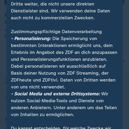
Dritte weiter, die nicht unsere direkten
Dienstleister sind. Wir verwenden deine Daten
Die USA und Iran haben die vorläufige Vereinbarung
auch nicht zu kommerziellen Zwecken.
zur Beendigung des Iran-Krieges unterzeichnet.
00:16
„Dieses Abkommen ist eine Niederlage für die
Zustimmungspflichtige Datenverarbeitung
Vereinigten Staaten“, so Armin Laschet (CDU).
• Personalisierung:
Die Speicherung von
bestimmten Interaktionen ermöglicht uns, dein
Erlebnis im Angebot des ZDF an dich anzupassen
und Personalisierungsfunktionen anzubieten.
nach oben
Dabei personalisieren wir ausschließlich auf
Basis deiner Nutzung von ZDF Streaming, der
ZDFheute und ZDFtivi. Daten von Dritten werden
von uns nicht verwendet.
• Social Media und externe Drittsysteme:
Wir
nutzen Social-Media-Tools und Dienste von
anderen Anbietern. Unter anderem um das Teilen
von Inhalten zu ermöglichen.
Aktuell bei ZDFheute
Du kannst entscheiden, für welche Zwecke wir