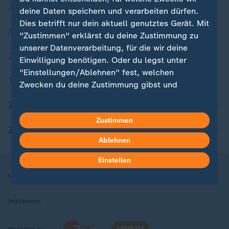
Zuletzt veröffentlicht
deine Daten speichern und verarbeiten dürfen.
Dies betrifft nur dein aktuell genutztes Gerät. Mit
Aktuelle Sendungs-Videos
"Zustimmen" erklärst du deine Zustimmung zu
unserer Datenverarbeitung, für die wir deine
ZDFheute Stories
Einwilligung benötigen. Oder du legst unter
"Einstellungen/Ablehnen" fest, welchen
Themen im Überblick
Zwecken du deine Zustimmung gibst und
welchen nicht. Deine Datenschutzeinstellungen
ZDFheute Update
kannst du jederzeit mit Wirkung für die Zukunft
Zustimmen
in deinen Einstellungen widerrufen oder ändern.
ZDFheute Apps
Ablehnen
Hier findest du das Impressum.
Weitere Informationen findest du in unserer
Einstellen
Datenschutzerklärung.
Nutzungsbedingungen
Datenschutz
Datenschutzeinstellungen
Impressum