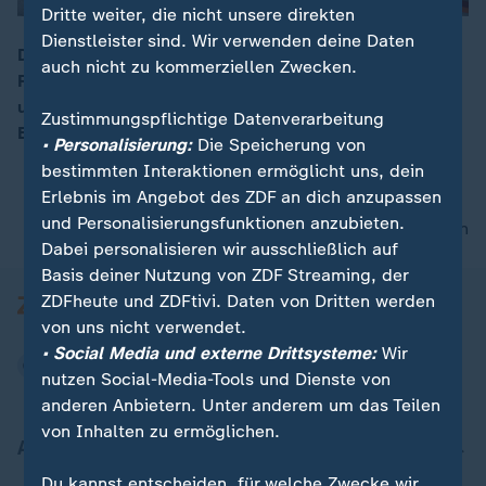
Dritte weiter, die nicht unsere direkten
Dienstleister sind. Wir verwenden deine Daten
Die Interschutz ist die Weltleitmesse für Feuerwehr,
auch nicht zu kommerziellen Zwecken.
Rettungswesen, Bevölkerungsschutz und Sicherheit
00:14
und findet aktuell in Hannover statt. Spannende
Zustimmungspflichtige Datenverarbeitung
Eindrücke mit ZDF-Reporter Oliver Deuker.
• Personalisierung:
Die Speicherung von
bestimmten Interaktionen ermöglicht uns, dein
Erlebnis im Angebot des ZDF an dich anzupassen
und Personalisierungsfunktionen anzubieten.
nach oben
Dabei personalisieren wir ausschließlich auf
Basis deiner Nutzung von ZDF Streaming, der
ZDFheute und ZDFtivi. Daten von Dritten werden
von uns nicht verwendet.
• Social Media und externe Drittsysteme:
Wir
nutzen Social-Media-Tools und Dienste von
anderen Anbietern. Unter anderem um das Teilen
von Inhalten zu ermöglichen.
Aktuell bei ZDFheute
Du kannst entscheiden, für welche Zwecke wir