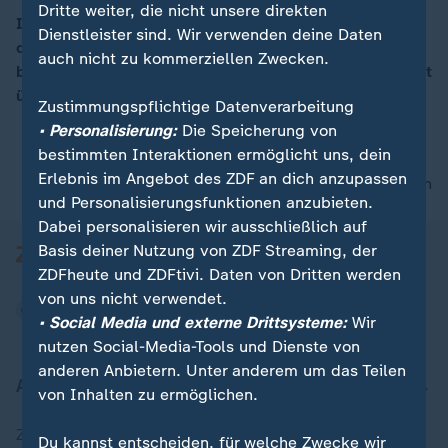
Dritte weiter, die nicht unsere direkten
Im Evian schließen die Staats- und Regierungschefs
Dienstleister sind. Wir verwenden deine Daten
der G7-Staaten ihren Gipfel ab. „Donald Trump
00:15
auch nicht zu kommerziellen Zwecken.
braucht Europa, um den Iran-Konflikt einigermaßen gut
über die Bühne zu bekommen“, so Ulf Röller.
Zustimmungspflichtige Datenverarbeitung
• Personalisierung:
Die Speicherung von
bestimmten Interaktionen ermöglicht uns, dein
Erlebnis im Angebot des ZDF an dich anzupassen
nach oben
und Personalisierungsfunktionen anzubieten.
Dabei personalisieren wir ausschließlich auf
Basis deiner Nutzung von ZDF Streaming, der
ZDFheute und ZDFtivi. Daten von Dritten werden
von uns nicht verwendet.
• Social Media und externe Drittsysteme:
Wir
nutzen Social-Media-Tools und Dienste von
anderen Anbietern. Unter anderem um das Teilen
Aktuell bei ZDFheute
von Inhalten zu ermöglichen.
Zuletzt veröffentlicht
Du kannst entscheiden, für welche Zwecke wir