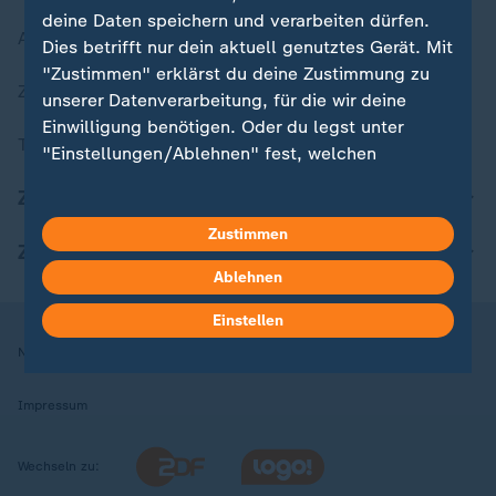
deine Daten speichern und verarbeiten dürfen.
Aktuelle Sendungs-Videos
Dies betrifft nur dein aktuell genutztes Gerät. Mit
"Zustimmen" erklärst du deine Zustimmung zu
ZDFheute Stories
unserer Datenverarbeitung, für die wir deine
Einwilligung benötigen. Oder du legst unter
Themen im Überblick
"Einstellungen/Ablehnen" fest, welchen
Zwecken du deine Zustimmung gibst und
ZDFheute Update
welchen nicht. Deine Datenschutzeinstellungen
kannst du jederzeit mit Wirkung für die Zukunft
Zustimmen
ZDFheute Apps
in deinen Einstellungen widerrufen oder ändern.
Ablehnen
Hier findest du das Impressum.
Einstellen
Weitere Informationen findest du in unserer
Nutzungsbedingungen
Datenschutz
Datenschutzeinstellungen
Datenschutzerklärung.
Impressum
Wechseln zu: