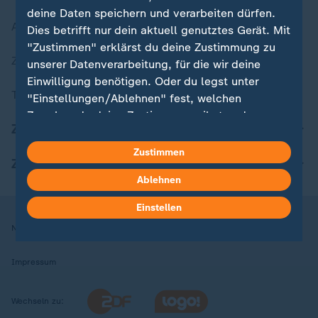
deine Daten speichern und verarbeiten dürfen.
Aktuelle Sendungs-Videos
Dies betrifft nur dein aktuell genutztes Gerät. Mit
"Zustimmen" erklärst du deine Zustimmung zu
ZDFheute Stories
unserer Datenverarbeitung, für die wir deine
Einwilligung benötigen. Oder du legst unter
Themen im Überblick
"Einstellungen/Ablehnen" fest, welchen
Zwecken du deine Zustimmung gibst und
ZDFheute Update
welchen nicht. Deine Datenschutzeinstellungen
kannst du jederzeit mit Wirkung für die Zukunft
Zustimmen
ZDFheute Apps
in deinen Einstellungen widerrufen oder ändern.
Ablehnen
Hier findest du das Impressum.
Einstellen
Weitere Informationen findest du in unserer
Nutzungsbedingungen
Datenschutz
Datenschutzeinstellungen
Datenschutzerklärung.
Impressum
Wechseln zu: