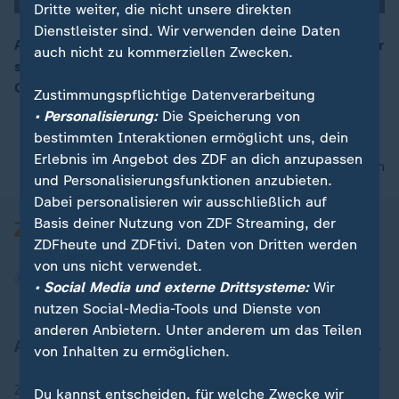
Dritte weiter, die nicht unsere direkten
Dienstleister sind. Wir verwenden deine Daten
Auch in der Formel E stehen in Corona-Zeiten die Räder
auch nicht zu kommerziellen Zwecken.
still. Um sich fit zu halten, übt BMW-Pilot Maximilian
00:16
Günther dann schon mal an der Videokonsole.
Zustimmungspflichtige Datenverarbeitung
• Personalisierung:
Die Speicherung von
bestimmten Interaktionen ermöglicht uns, dein
Erlebnis im Angebot des ZDF an dich anzupassen
nach oben
und Personalisierungsfunktionen anzubieten.
Dabei personalisieren wir ausschließlich auf
Basis deiner Nutzung von ZDF Streaming, der
ZDFheute und ZDFtivi. Daten von Dritten werden
von uns nicht verwendet.
• Social Media und externe Drittsysteme:
Wir
nutzen Social-Media-Tools und Dienste von
anderen Anbietern. Unter anderem um das Teilen
Aktuell bei ZDFheute
von Inhalten zu ermöglichen.
Zuletzt veröffentlicht
Du kannst entscheiden, für welche Zwecke wir