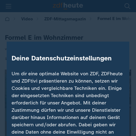
Formel E im Wohnz
Video
ZDF-Mittagsmagazin
Formel E im Wohnzimmer
von Volker Grube
Deine Datenschutzeinstellungen
|
12.05.2020 | 15:10
Um dir eine optimale Website von ZDF, ZDFheute
und ZDFtivi präsentieren zu können, setzen wir
Cookies und vergleichbare Techniken ein. Einige
der eingesetzten Techniken sind unbedingt
erforderlich für unser Angebot. Mit deiner
Zustimmung dürfen wir und unsere Dienstleister
darüber hinaus Informationen auf deinem Gerät
speichern und/oder abrufen. Dabei geben wir
deine Daten ohne deine Einwilligung nicht an