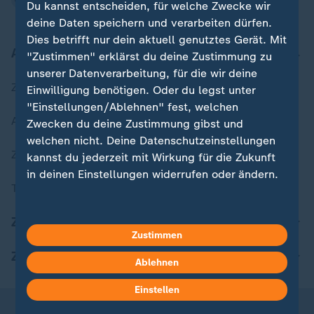
Du kannst entscheiden, für welche Zwecke wir
deine Daten speichern und verarbeiten dürfen.
Dies betrifft nur dein aktuell genutztes Gerät. Mit
Aktuell bei ZDFheute
"Zustimmen" erklärst du deine Zustimmung zu
unserer Datenverarbeitung, für die wir deine
Zuletzt veröffentlicht
Einwilligung benötigen. Oder du legst unter
"Einstellungen/Ablehnen" fest, welchen
Aktuelle Sendungs-Videos
Zwecken du deine Zustimmung gibst und
welchen nicht. Deine Datenschutzeinstellungen
ZDFheute Stories
kannst du jederzeit mit Wirkung für die Zukunft
in deinen Einstellungen widerrufen oder ändern.
Themen im Überblick
Hier findest du das Impressum.
ZDFheute Update
Weitere Informationen findest du in unserer
Zustimmen
Datenschutzerklärung.
ZDFheute Apps
Ablehnen
Einstellen