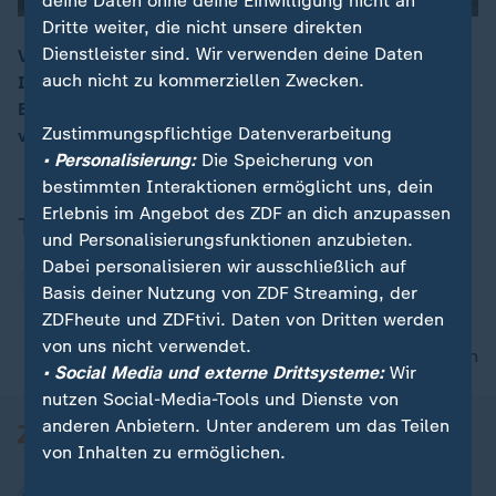
deine Daten ohne deine Einwilligung nicht an
Dritte weiter, die nicht unsere direkten
Dienstleister sind. Wir verwenden deine Daten
Viele sehen Ostdeutschland besonders von der
auch nicht zu kommerziellen Zwecken.
Inflation betroffen. Tatsächlich liegen Sachsen und
00:15
Brandenburg beim Anstieg vorn. Doch auch Bremen
Zustimmungspflichtige Datenverarbeitung
verzeichnet eine hohe Teuerungsrate.
• Personalisierung:
Die Speicherung von
bestimmten Interaktionen ermöglicht uns, dein
Erlebnis im Angebot des ZDF an dich anzupassen
Thema
und Personalisierungsfunktionen anzubieten.
Dabei personalisieren wir ausschließlich auf
Bremen
Basis deiner Nutzung von ZDF Streaming, der
ZDFheute und ZDFtivi. Daten von Dritten werden
von uns nicht verwendet.
nach oben
• Social Media und externe Drittsysteme:
Wir
nutzen Social-Media-Tools und Dienste von
anderen Anbietern. Unter anderem um das Teilen
von Inhalten zu ermöglichen.