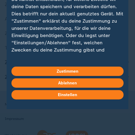
Zuletzt veröffentlicht
deine Daten speichern und verarbeiten dürfen.
Dies betrifft nur dein aktuell genutztes Gerät. Mit
Aktuelle Sendungs-Videos
"Zustimmen" erklärst du deine Zustimmung zu
unserer Datenverarbeitung, für die wir deine
ZDFheute Stories
Einwilligung benötigen. Oder du legst unter
"Einstellungen/Ablehnen" fest, welchen
Themen im Überblick
Zwecken du deine Zustimmung gibst und
welchen nicht. Deine Datenschutzeinstellungen
ZDFheute Update
kannst du jederzeit mit Wirkung für die Zukunft
in deinen Einstellungen widerrufen oder ändern.
Zustimmen
ZDFheute Apps
Ablehnen
Hier findest du das Impressum.
Weitere Informationen findest du in unserer
Einstellen
Datenschutzerklärung.
Nutzungsbedingungen
Datenschutz
Datenschutzeinstellungen
Impressum