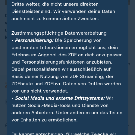
Dritte weiter, die nicht unsere direkten
Dienstleister sind. Wir verwenden deine Daten
Der EuGH verkündete heute sein Urteil im Rechtsstreit
auch nicht zu kommerziellen Zwecken.
von Google und Alphabet gegen die EU-Kommission –
00:16
und bestätigte damit eine Strafe von mehr als vier
Zustimmungspflichtige Datenverarbeitung
Milliarden Euro für Google.
• Personalisierung:
Die Speicherung von
bestimmten Interaktionen ermöglicht uns, dein
Erlebnis im Angebot des ZDF an dich anzupassen
und Personalisierungsfunktionen anzubieten.
nach oben
Dabei personalisieren wir ausschließlich auf
Basis deiner Nutzung von ZDF Streaming, der
ZDFheute und ZDFtivi. Daten von Dritten werden
von uns nicht verwendet.
• Social Media und externe Drittsysteme:
Wir
nutzen Social-Media-Tools und Dienste von
anderen Anbietern. Unter anderem um das Teilen
von Inhalten zu ermöglichen.
Aktuell bei ZDFheute
Du kannst entscheiden, für welche Zwecke wir