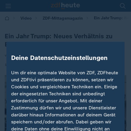
Ein Jahr Trump: Ne
Video
ZDF-Mittagsmagazin
Ein Jahr Trump: Neues Verhältnis zu
Europa
von Elmar Theveßen
Deine Datenschutzeinstellungen
|
15.01.2026 | 12:00
Um dir eine optimale Website von ZDF, ZDFheute
und ZDFtivi präsentieren zu können, setzen wir
Cookies und vergleichbare Techniken ein. Einige
der eingesetzten Techniken sind unbedingt
erforderlich für unser Angebot. Mit deiner
Zustimmung dürfen wir und unsere Dienstleister
darüber hinaus Informationen auf deinem Gerät
speichern und/oder abrufen. Dabei geben wir
deine Daten ohne deine Einwilligung nicht an