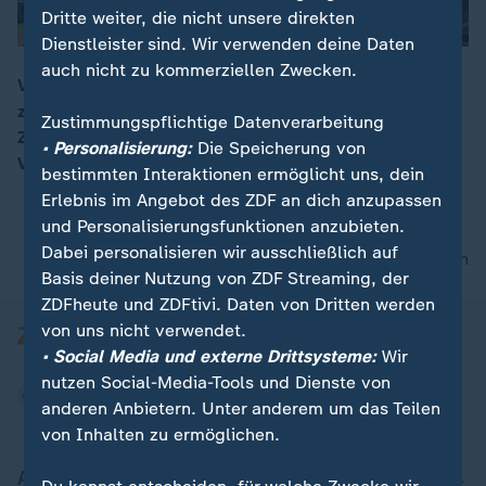
Dritte weiter, die nicht unsere direkten
Dienstleister sind. Wir verwenden deine Daten
auch nicht zu kommerziellen Zwecken.
Vor knapp einem Jahr wurde Donald Trump zum
zweiten Mal vereidigt – und versprach ein „goldenes
00:16
Zustimmungspflichtige Datenverarbeitung
Zeitalter für die USA“. Wie hat sich seitdem das
• Personalisierung:
Die Speicherung von
Verhältnis zwischen den USA und Europa verändert?
bestimmten Interaktionen ermöglicht uns, dein
Erlebnis im Angebot des ZDF an dich anzupassen
und Personalisierungsfunktionen anzubieten.
Dabei personalisieren wir ausschließlich auf
nach oben
Basis deiner Nutzung von ZDF Streaming, der
ZDFheute und ZDFtivi. Daten von Dritten werden
von uns nicht verwendet.
• Social Media und externe Drittsysteme:
Wir
nutzen Social-Media-Tools und Dienste von
anderen Anbietern. Unter anderem um das Teilen
von Inhalten zu ermöglichen.
Aktuell bei ZDFheute