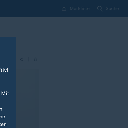
Merkliste
Suche
|
tivi
 Mit
n
ine
ten