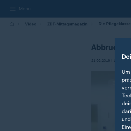
Menü
Die Pflegeklasse 
Video
ZDF-Mittagsmagazin
Abbruch u
De
21.02.2019 | 13:00
Um 
prä
ver
Tec
dei
dar
und
Ein