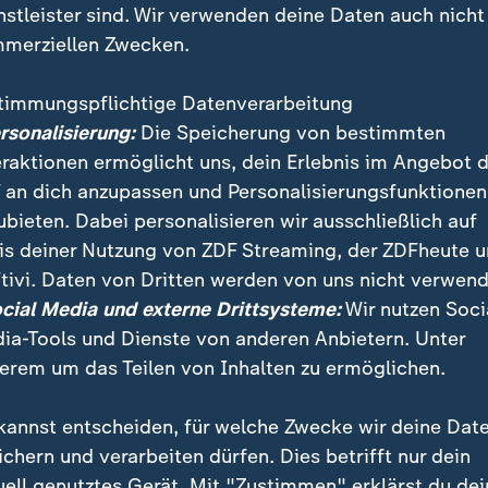
nstleister sind. Wir verwenden deine Daten auch nicht
merziellen Zwecken.
timmungspflichtige Datenverarbeitung
ersonalisierung:
Die Speicherung von bestimmten
eraktionen ermöglicht uns, dein Erlebnis im Angebot 
 an dich anzupassen und Personalisierungsfunktionen
ubieten. Dabei personalisieren wir ausschließlich auf
is deiner Nutzung von ZDF Streaming, der ZDFheute 
itbeobachtung begleitet das ZDF-Mittagsmagazin die
tivi. Daten von Dritten werden von uns nicht verwend
se einer Pflegeschule. Nun mussten die ersten Schüle
ocial Media und externe Drittsysteme:
Wir nutzen Soci
rechen.
ia-Tools und Dienste von anderen Anbietern. Unter
erem um das Teilen von Inhalten zu ermöglichen.
kannst entscheiden, für welche Zwecke wir deine Dat
ichern und verarbeiten dürfen. Dies betrifft nur dein
uell genutztes Gerät. Mit "Zustimmen" erklärst du dei