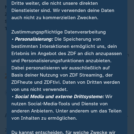
Dritte weiter, die nicht unsere direkten
Neun Bundesländer sind aktuell in den Sommerferien.
Dienstleister sind. Wir verwenden deine Daten
ZDF-Reporter Oliver Deuker spricht mit Alexandra
00:15
auch nicht zu kommerziellen Zwecken.
Serjogin, Pressesprecherin vom ADAC für die besten
Tipps zur Stauvermeidung für ihre Reise.
Zustimmungspflichtige Datenverarbeitung
• Personalisierung:
Die Speicherung von
bestimmten Interaktionen ermöglicht uns, dein
Erlebnis im Angebot des ZDF an dich anzupassen
nach oben
und Personalisierungsfunktionen anzubieten.
Dabei personalisieren wir ausschließlich auf
Basis deiner Nutzung von ZDF Streaming, der
ZDFheute und ZDFtivi. Daten von Dritten werden
von uns nicht verwendet.
• Social Media und externe Drittsysteme:
Wir
nutzen Social-Media-Tools und Dienste von
anderen Anbietern. Unter anderem um das Teilen
Aktuell bei ZDFheute
von Inhalten zu ermöglichen.
Zuletzt veröffentlicht
Du kannst entscheiden, für welche Zwecke wir