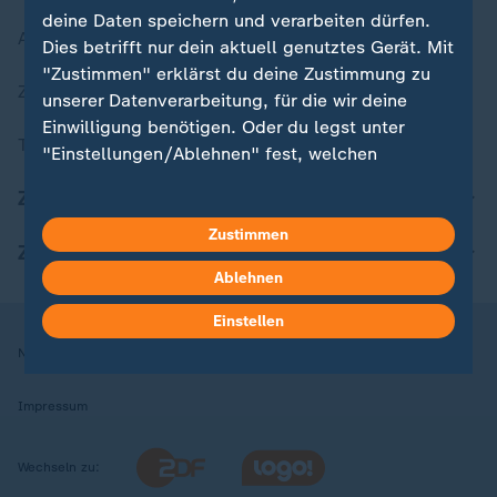
deine Daten speichern und verarbeiten dürfen.
Aktuelle Sendungs-Videos
Dies betrifft nur dein aktuell genutztes Gerät. Mit
"Zustimmen" erklärst du deine Zustimmung zu
ZDFheute Stories
unserer Datenverarbeitung, für die wir deine
Einwilligung benötigen. Oder du legst unter
Themen im Überblick
"Einstellungen/Ablehnen" fest, welchen
Zwecken du deine Zustimmung gibst und
ZDFheute Update
welchen nicht. Deine Datenschutzeinstellungen
kannst du jederzeit mit Wirkung für die Zukunft
Zustimmen
ZDFheute Apps
in deinen Einstellungen widerrufen oder ändern.
Ablehnen
Hier findest du das Impressum.
Einstellen
Weitere Informationen findest du in unserer
Nutzungsbedingungen
Datenschutz
Datenschutzeinstellungen
Datenschutzerklärung.
Impressum
Wechseln zu: