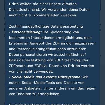
Dritte weiter, die nicht unsere direkten
Dienstleister sind. Wir verwenden deine Daten
auch nicht zu kommerziellen Zwecken.
Anbieter von Internetzugangsdiensten sollen per
Gesetz verpflichtet werden, alle von ihnen vergebenen
00:15
Zustimmungspflichtige Datenverarbeitung
IP-Adressen für drei Monate zu speichern - das hat das
• Personalisierung:
Die Speicherung von
Bundeskabinett beschlossen
bestimmten Interaktionen ermöglicht uns, dein
Erlebnis im Angebot des ZDF an dich anzupassen
und Personalisierungsfunktionen anzubieten.
Dabei personalisieren wir ausschließlich auf
nach oben
Basis deiner Nutzung von ZDF Streaming, der
ZDFheute und ZDFtivi. Daten von Dritten werden
von uns nicht verwendet.
• Social Media und externe Drittsysteme:
Wir
nutzen Social-Media-Tools und Dienste von
anderen Anbietern. Unter anderem um das Teilen
von Inhalten zu ermöglichen.
Aktuell bei ZDFheute