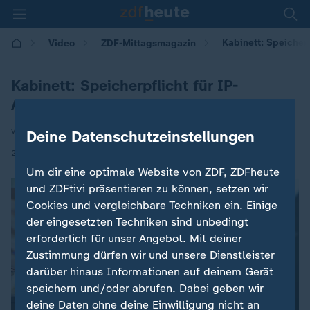
Kabinett: Speicherp
Video
ZDF-Mittagsmagazin
Kabinett: Speicherpflicht für IP-
Adressen
von Nicole Diekmann
Deine Datenschutzeinstellungen
|
22.04.2026 | 12:00
Um dir eine optimale Website von ZDF, ZDFheute
und ZDFtivi präsentieren zu können, setzen wir
Cookies und vergleichbare Techniken ein. Einige
der eingesetzten Techniken sind unbedingt
erforderlich für unser Angebot. Mit deiner
Zustimmung dürfen wir und unsere Dienstleister
darüber hinaus Informationen auf deinem Gerät
speichern und/oder abrufen. Dabei geben wir
deine Daten ohne deine Einwilligung nicht an