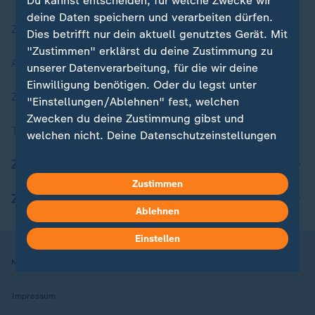
Du kannst entscheiden, für welche Zwecke wir
deine Daten speichern und verarbeiten dürfen.
Zuletzt veröffentlicht
Dies betrifft nur dein aktuell genutztes Gerät. Mit
"Zustimmen" erklärst du deine Zustimmung zu
Aktuelle Sendungs-Videos
unserer Datenverarbeitung, für die wir deine
Einwilligung benötigen. Oder du legst unter
ZDFheute Stories
"Einstellungen/Ablehnen" fest, welchen
Zwecken du deine Zustimmung gibst und
Themen im Überblick
welchen nicht. Deine Datenschutzeinstellungen
kannst du jederzeit mit Wirkung für die Zukunft
ZDFheute Update
in deinen Einstellungen widerrufen oder ändern.
Zustimmen
ZDFheute Apps
Hier findest du das Impressum.
Ablehnen
Weitere Informationen findest du in unserer
Datenschutzerklärung.
Einstellen
Nutzungsbedingungen
Datenschutz
Datenschutzeinstellungen
Impressum