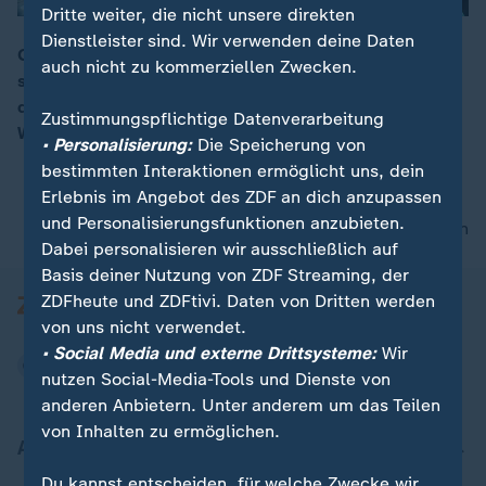
Dritte weiter, die nicht unsere direkten
Dienstleister sind. Wir verwenden deine Daten
Glätte, Nässe und eisiger Wind machen vielen zu
auch nicht zu kommerziellen Zwecken.
schaffen. Doch am Brocken suchen manche genau
00:17
das: Leicht bekleidete Wanderer trotzen dem
Zustimmungspflichtige Datenverarbeitung
Winterwetter.
• Personalisierung:
Die Speicherung von
bestimmten Interaktionen ermöglicht uns, dein
Erlebnis im Angebot des ZDF an dich anzupassen
und Personalisierungsfunktionen anzubieten.
nach oben
Dabei personalisieren wir ausschließlich auf
Basis deiner Nutzung von ZDF Streaming, der
ZDFheute und ZDFtivi. Daten von Dritten werden
von uns nicht verwendet.
• Social Media und externe Drittsysteme:
Wir
nutzen Social-Media-Tools und Dienste von
anderen Anbietern. Unter anderem um das Teilen
von Inhalten zu ermöglichen.
Aktuell bei ZDFheute
Du kannst entscheiden, für welche Zwecke wir