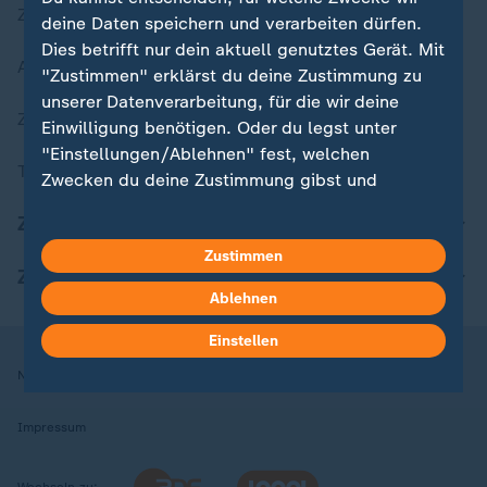
Zuletzt veröffentlicht
deine Daten speichern und verarbeiten dürfen.
Dies betrifft nur dein aktuell genutztes Gerät. Mit
Aktuelle Sendungs-Videos
"Zustimmen" erklärst du deine Zustimmung zu
unserer Datenverarbeitung, für die wir deine
ZDFheute Stories
Einwilligung benötigen. Oder du legst unter
"Einstellungen/Ablehnen" fest, welchen
Themen im Überblick
Zwecken du deine Zustimmung gibst und
welchen nicht. Deine Datenschutzeinstellungen
ZDFheute Update
kannst du jederzeit mit Wirkung für die Zukunft
Zustimmen
in deinen Einstellungen widerrufen oder ändern.
ZDFheute Apps
Ablehnen
Hier findest du das Impressum.
Weitere Informationen findest du in unserer
Einstellen
Datenschutzerklärung.
Nutzungsbedingungen
Datenschutz
Datenschutzeinstellungen
Impressum