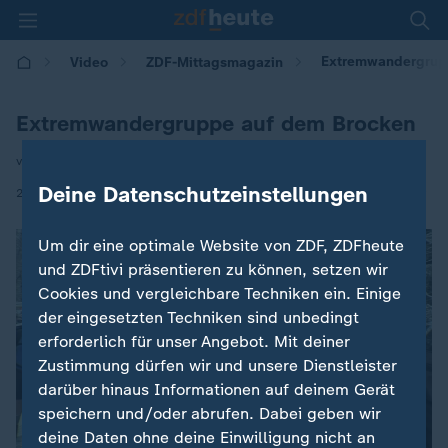
Extremwandergrup
Video
ZDF-Mittagsmagazin
Extremwandergruppe auf dem Brocken
von Natalie Wollmann
Deine Datenschutzeinstellungen
|
27.01.2026 | 12:00
Um dir eine optimale Website von ZDF, ZDFheute
und ZDFtivi präsentieren zu können, setzen wir
Cookies und vergleichbare Techniken ein. Einige
der eingesetzten Techniken sind unbedingt
erforderlich für unser Angebot. Mit deiner
Zustimmung dürfen wir und unsere Dienstleister
darüber hinaus Informationen auf deinem Gerät
speichern und/oder abrufen. Dabei geben wir
deine Daten ohne deine Einwilligung nicht an