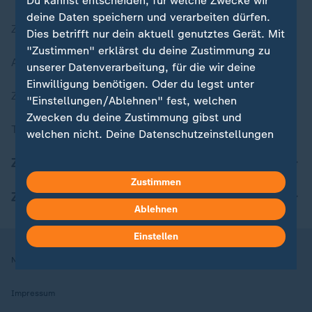
Du kannst entscheiden, für welche Zwecke wir
deine Daten speichern und verarbeiten dürfen.
Zuletzt veröffentlicht
Dies betrifft nur dein aktuell genutztes Gerät. Mit
"Zustimmen" erklärst du deine Zustimmung zu
Aktuelle Sendungs-Videos
unserer Datenverarbeitung, für die wir deine
Einwilligung benötigen. Oder du legst unter
ZDFheute Stories
"Einstellungen/Ablehnen" fest, welchen
Zwecken du deine Zustimmung gibst und
Themen im Überblick
welchen nicht. Deine Datenschutzeinstellungen
kannst du jederzeit mit Wirkung für die Zukunft
ZDFheute Update
in deinen Einstellungen widerrufen oder ändern.
Zustimmen
ZDFheute Apps
Hier findest du das Impressum.
Ablehnen
Weitere Informationen findest du in unserer
Datenschutzerklärung.
Einstellen
Nutzungsbedingungen
Datenschutz
Datenschutzeinstellungen
Impressum