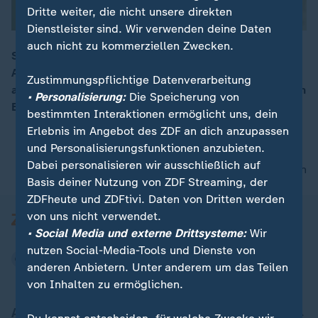
Dritte weiter, die nicht unsere direkten
Dienstleister sind. Wir verwenden deine Daten
auch nicht zu kommerziellen Zwecken.
Schauspieler, Musiker, Maler: Mit 95 Jahren zeigt
Armin Mueller-Stahl sein künstlerisches Lebenswerk
00:17
Zustimmungspflichtige Datenverarbeitung
auf Schloss Moyland. Wir treffen ihn vor Ort und geben
• Personalisierung:
Die Speicherung von
Einblicke in sein Schaffen.
bestimmten Interaktionen ermöglicht uns, dein
Erlebnis im Angebot des ZDF an dich anzupassen
und Personalisierungsfunktionen anzubieten.
Dabei personalisieren wir ausschließlich auf
nach oben
Basis deiner Nutzung von ZDF Streaming, der
ZDFheute und ZDFtivi. Daten von Dritten werden
von uns nicht verwendet.
• Social Media und externe Drittsysteme:
Wir
nutzen Social-Media-Tools und Dienste von
anderen Anbietern. Unter anderem um das Teilen
von Inhalten zu ermöglichen.
Aktuell bei ZDFheute