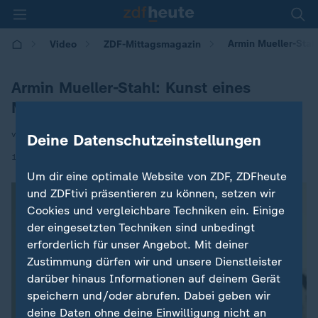
Armin Mueller-Stahl
Video
ZDF-Mittagsmagazin
Armin Mueller-Stahl: Kunst eines
Multitalents
von Kerstin Edinger
Deine Datenschutzeinstellungen
|
19.05.2026 | 12:00
Um dir eine optimale Website von ZDF, ZDFheute
und ZDFtivi präsentieren zu können, setzen wir
Cookies und vergleichbare Techniken ein. Einige
der eingesetzten Techniken sind unbedingt
erforderlich für unser Angebot. Mit deiner
Zustimmung dürfen wir und unsere Dienstleister
darüber hinaus Informationen auf deinem Gerät
speichern und/oder abrufen. Dabei geben wir
deine Daten ohne deine Einwilligung nicht an