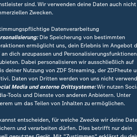
nstleister sind. Wir verwenden deine Daten auch nicht
merziellen Zwecken.
timmungspflichtige Datenverarbeitung
ersonalisierung:
Die Speicherung von bestimmten
eraktionen ermöglicht uns, dein Erlebnis im Angebot 
 an dich anzupassen und Personalisierungsfunktionen
ubieten. Dabei personalisieren wir ausschließlich auf
is deiner Nutzung von ZDF Streaming, der ZDFheute 
 Gesundheit, Pflege: Union und SPD kommen zu einer
tivi. Daten von Dritten werden von uns nicht verwend
n. "Es ist das ganz große Paket, das jetzt geschnürt 
ocial Media und externe Drittsysteme:
Wir nutzen Soci
ia-Tools und Dienste von anderen Anbietern. Unter
erem um das Teilen von Inhalten zu ermöglichen.
kannst entscheiden, für welche Zwecke wir deine Dat
ichern und verarbeiten dürfen. Dies betrifft nur dein
uell genutztes Gerät. Mit "Zustimmen" erklärst du dei