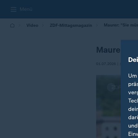
Menü
Maurer: "Sie m
Video
ZDF-Mittagsmagazin
Maurer: "
De
01.07.2026 | 12:00
Um 
prä
ver
Tec
dei
dar
und
Ein