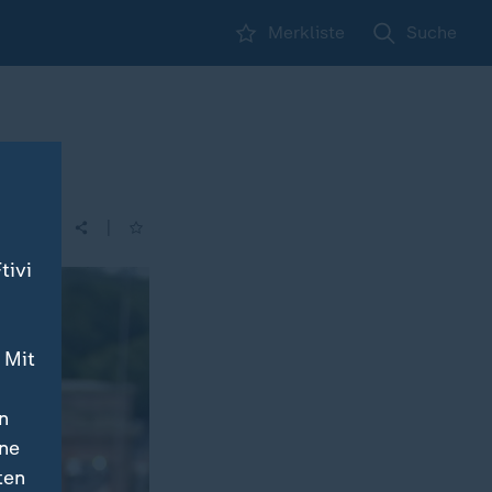
Merkliste
Suche
|
tivi
 Mit
n
ine
ten