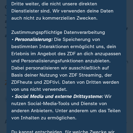
Dritte weiter, die nicht unsere direkten
Groß geworden im damals kommunistisch geprägten
00:04
Dienstleister sind. Wir verwenden deine Daten
Jugoslawien, später als Sängerin und Schauspielerin
auch nicht zu kommerziellen Zwecken.
auf internationalen Bühnen zu Hause. In ihrem Buch
"Nur nicht aus Liebe weinen" erzählt Dunja Rajter unter
Zustimmungspflichtige Datenverarbeitung
anderem aus ihrem bewegten Leben.
• Personalisierung:
Die Speicherung von
bestimmten Interaktionen ermöglicht uns, dein
Erlebnis im Angebot des ZDF an dich anzupassen
und Personalisierungsfunktionen anzubieten.
nach oben
Dabei personalisieren wir ausschließlich auf
Basis deiner Nutzung von ZDF Streaming, der
ZDFheute und ZDFtivi. Daten von Dritten werden
von uns nicht verwendet.
• Social Media und externe Drittsysteme:
Wir
nutzen Social-Media-Tools und Dienste von
anderen Anbietern. Unter anderem um das Teilen
von Inhalten zu ermöglichen.
Aktuell bei ZDFheute
Du kannst entscheiden, für welche Zwecke wir