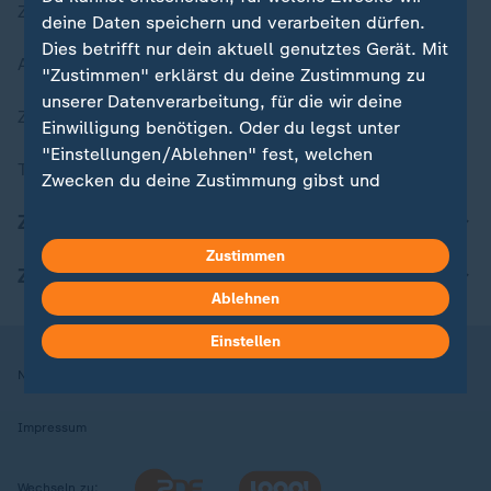
Zuletzt veröffentlicht
deine Daten speichern und verarbeiten dürfen.
Dies betrifft nur dein aktuell genutztes Gerät. Mit
Aktuelle Sendungs-Videos
"Zustimmen" erklärst du deine Zustimmung zu
unserer Datenverarbeitung, für die wir deine
ZDFheute Stories
Einwilligung benötigen. Oder du legst unter
"Einstellungen/Ablehnen" fest, welchen
Themen im Überblick
Zwecken du deine Zustimmung gibst und
welchen nicht. Deine Datenschutzeinstellungen
ZDFheute Update
kannst du jederzeit mit Wirkung für die Zukunft
Zustimmen
in deinen Einstellungen widerrufen oder ändern.
ZDFheute Apps
Ablehnen
Hier findest du das Impressum.
Weitere Informationen findest du in unserer
Einstellen
Datenschutzerklärung.
Nutzungsbedingungen
Datenschutz
Datenschutzeinstellungen
Impressum
Wechseln zu: