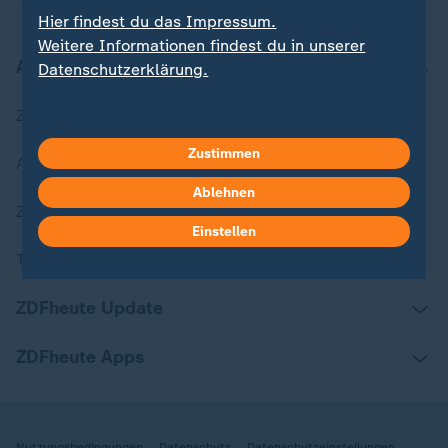
Hier findest du das Impressum.
Weitere Informationen findest du in unserer
Aktuell bei ZDFheute
Datenschutzerklärung.
Zuletzt veröffentlicht
Zustimmen
Aktuelle Sendungs-Videos
Ablehnen
ZDFheute Stories
Einstellen
Themen im Überblick
ZDFheute Update
ZDFheute Apps
Nutzungsbedingungen
Datenschutz
Datenschutzeinstellungen