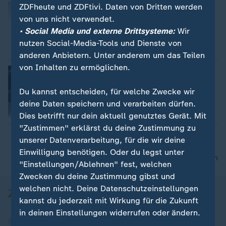
Kaffee-Eispralinen mit Schokoüberzug
ZDFheute und ZDFtivi. Daten von Dritten werden
von uns nicht verwendet.
• Social Media und externe Drittsysteme:
Wir
nutzen Social-Media-Tools und Dienste von
Video
6:48
anderen Anbietern. Unter anderem um das Teilen
von Inhalten zu ermöglichen.
Tipps zum Kochplattenreinigen
Du kannst entscheiden, für welche Zwecke wir
deine Daten speichern und verarbeiten dürfen.
Video
5:49
Dies betrifft nur dein aktuell genutztes Gerät. Mit
"Zustimmen" erklärst du deine Zustimmung zu
unserer Datenverarbeitung, für die wir deine
Einwilligung benötigen. Oder du legst unter
nach oben
"Einstellungen/Ablehnen" fest, welchen
Zwecken du deine Zustimmung gibst und
welchen nicht. Deine Datenschutzeinstellungen
kannst du jederzeit mit Wirkung für die Zukunft
in deinen Einstellungen widerrufen oder ändern.