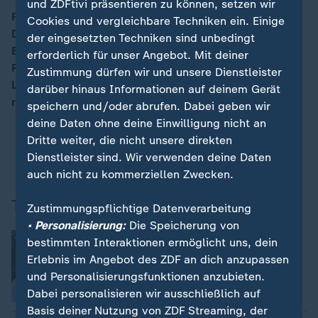
und ZDFtivi präsentieren zu können, setzen wir
Regisseurin Ina Weisse zu Gast. Themen: Online-
Cookies und vergleichbare Techniken ein. Einige
Dating-Burnout; Versteigerung von
der eingesetzten Techniken sind unbedingt
00:16
Behördenfahrzeugen; Israel-Iran-Konflikt; Chemnitz-
erforderlich für unser Angebot. Mit deiner
Reise; Eispralinen; Tolkien-Tage; Schwerkranke feiert
Zustimmung dürfen wir und unsere Dienstleister
Leben; Herbert Grönemeyer dirigiert; Kochplatten
darüber hinaus Informationen auf deinem Gerät
reinigen.
speichern und/oder abrufen. Dabei geben wir
deine Daten ohne deine Einwilligung nicht an
Dritte weiter, die nicht unsere direkten
Moderation - Florian Weiss
Dienstleister sind. Wir verwenden deine Daten
auch nicht zu kommerziellen Zwecken.
Themen der Sendung
Zustimmungspflichtige Datenverarbeitung
• Personalisierung:
Die Speicherung von
Burnout durch Online-Dating
bestimmten Interaktionen ermöglicht uns, dein
Erlebnis im Angebot des ZDF an dich anzupassen
und Personalisierungsfunktionen anzubieten.
Dabei personalisieren wir ausschließlich auf
Video
7:16
Basis deiner Nutzung von ZDF Streaming, der