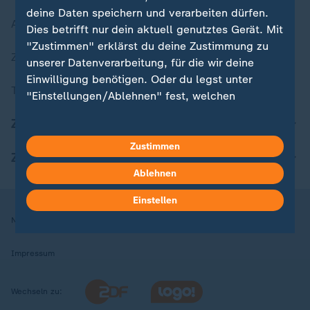
deine Daten speichern und verarbeiten dürfen.
Aktuelle Sendungs-Videos
Dies betrifft nur dein aktuell genutztes Gerät. Mit
"Zustimmen" erklärst du deine Zustimmung zu
ZDFheute Stories
unserer Datenverarbeitung, für die wir deine
Einwilligung benötigen. Oder du legst unter
Themen im Überblick
"Einstellungen/Ablehnen" fest, welchen
Zwecken du deine Zustimmung gibst und
ZDFheute Update
welchen nicht. Deine Datenschutzeinstellungen
kannst du jederzeit mit Wirkung für die Zukunft
Zustimmen
ZDFheute Apps
in deinen Einstellungen widerrufen oder ändern.
Ablehnen
Hier findest du das Impressum.
Einstellen
Weitere Informationen findest du in unserer
Nutzungsbedingungen
Datenschutz
Datenschutzeinstellungen
Datenschutzerklärung.
Impressum
Wechseln zu: