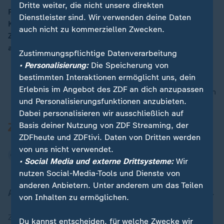
Dritte weiter, die nicht unsere direkten
Pflanzen-Expertin Anja Koenzen gibt Tipps rund um
Dienstleister sind. Wir verwenden deine Daten
Kräuter, unter anderem zum Kraut der Unsterblichkeit.
00:16
auch nicht zu kommerziellen Zwecken.
Zudem erklärt sie, wie die Ernte und die Vermehrung
am besten funktioniert.
Zustimmungspflichtige Datenverarbeitung
• Personalisierung:
Die Speicherung von
bestimmten Interaktionen ermöglicht uns, dein
Erlebnis im Angebot des ZDF an dich anzupassen
nach oben
und Personalisierungsfunktionen anzubieten.
Dabei personalisieren wir ausschließlich auf
Basis deiner Nutzung von ZDF Streaming, der
ZDFheute und ZDFtivi. Daten von Dritten werden
von uns nicht verwendet.
• Social Media und externe Drittsysteme:
Wir
nutzen Social-Media-Tools und Dienste von
anderen Anbietern. Unter anderem um das Teilen
Aktuell bei ZDFheute
von Inhalten zu ermöglichen.
Zuletzt veröffentlicht
Du kannst entscheiden, für welche Zwecke wir