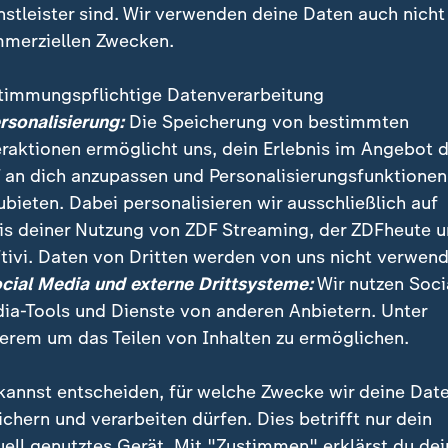
nstleister sind. Wir verwenden deine Daten auch nicht
merziellen Zwecken.
timmungspflichtige Datenverarbeitung
ersonalisierung:
Die Speicherung von bestimmten
eraktionen ermöglicht uns, dein Erlebnis im Angebot 
 an dich anzupassen und Personalisierungsfunktionen
ubieten. Dabei personalisieren wir ausschließlich auf
is deiner Nutzung von ZDF Streaming, der ZDFheute 
-Experte Patrick Lipke stellt die neusten Highlights 
tivi. Daten von Dritten werden von uns nicht verwend
vember vor. Anlässlich zu Halloween sind auch einige 
ocial Media und externe Drittsysteme:
Wir nutzen Soci
g garantiert!
ia-Tools und Dienste von anderen Anbietern. Unter
erem um das Teilen von Inhalten zu ermöglichen.
kannst entscheiden, für welche Zwecke wir deine Dat
ichern und verarbeiten dürfen. Dies betrifft nur dein
uell genutztes Gerät. Mit "Zustimmen" erklärst du dei