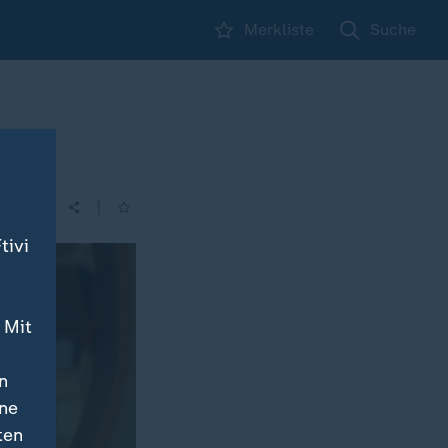
Merkliste
Suche
l
|
tivi
 Mit
n
ine
ten