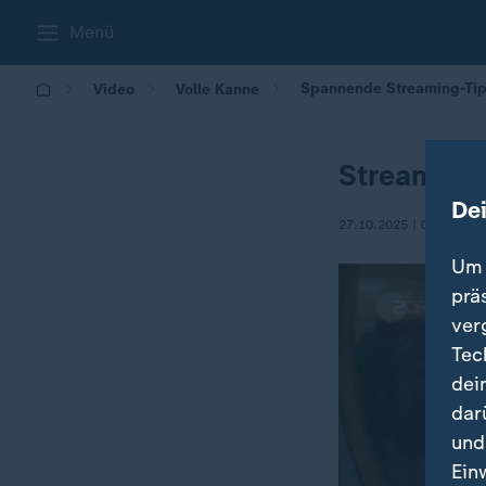
Menü
Spannende Streaming-Tip
Video
Volle Kanne
Streaming
De
27.10.2025 | 09:05
Um 
prä
ver
Tec
dei
dar
und
Ein