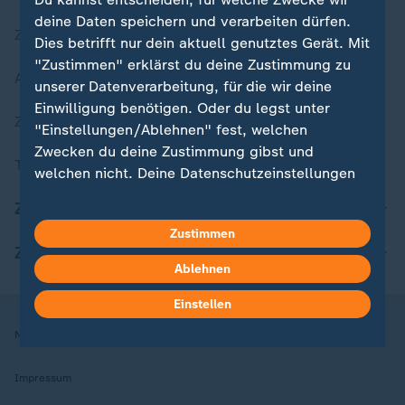
deine Daten speichern und verarbeiten dürfen.
Zuletzt veröffentlicht
Dies betrifft nur dein aktuell genutztes Gerät. Mit
"Zustimmen" erklärst du deine Zustimmung zu
Aktuelle Sendungs-Videos
unserer Datenverarbeitung, für die wir deine
Einwilligung benötigen. Oder du legst unter
ZDFheute Stories
"Einstellungen/Ablehnen" fest, welchen
Zwecken du deine Zustimmung gibst und
Themen im Überblick
welchen nicht. Deine Datenschutzeinstellungen
kannst du jederzeit mit Wirkung für die Zukunft
ZDFheute Update
in deinen Einstellungen widerrufen oder ändern.
Zustimmen
ZDFheute Apps
Hier findest du das Impressum.
Ablehnen
Weitere Informationen findest du in unserer
Datenschutzerklärung.
Einstellen
Nutzungsbedingungen
Datenschutz
Datenschutzeinstellungen
Impressum