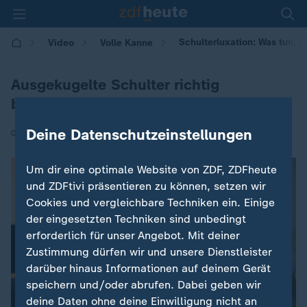
Schulterluxation: Was tun, w
Video
Volle Kanne
Ausgekugelte Schulter richtig
behandeln
Deine Datenschutzeinstellungen
|
03.04.2025 | 09:05
Um dir eine optimale Website von ZDF, ZDFheute
und ZDFtivi präsentieren zu können, setzen wir
Cookies und vergleichbare Techniken ein. Einige
der eingesetzten Techniken sind unbedingt
erforderlich für unser Angebot. Mit deiner
Zustimmung dürfen wir und unsere Dienstleister
darüber hinaus Informationen auf deinem Gerät
speichern und/oder abrufen. Dabei geben wir
deine Daten ohne deine Einwilligung nicht an