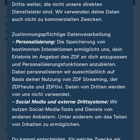
Dritte weiter, die nicht unsere direkten
Dienstleister sind. Wir verwenden deine Daten
mRNA-Impfstoffe wurden durch Corona bekannt,
auch nicht zu kommerziellen Zwecken.
stammen aber ursprünglich aus der Krebsforschung.
00:16
Welche Chancen bietet diese Technologie für künftige
Zustimmungspflichtige Datenverarbeitung
Krebsbehandlungen?
• Personalisierung:
Die Speicherung von
bestimmten Interaktionen ermöglicht uns, dein
Erlebnis im Angebot des ZDF an dich anzupassen
und Personalisierungsfunktionen anzubieten.
nach oben
Dabei personalisieren wir ausschließlich auf
Basis deiner Nutzung von ZDF Streaming, der
ZDFheute und ZDFtivi. Daten von Dritten werden
von uns nicht verwendet.
• Social Media und externe Drittsysteme:
Wir
nutzen Social-Media-Tools und Dienste von
anderen Anbietern. Unter anderem um das Teilen
von Inhalten zu ermöglichen.
Aktuell bei ZDFheute
Du kannst entscheiden, für welche Zwecke wir