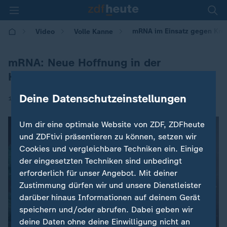
mRNA im Einsatz gegen Kreb
Video
Volle Kanne
mRNA: Neue Hoffnung in der
Krebstherapie
Deine Datenschutzeinstellungen
|
18.03.2026 | 09:05
Um dir eine optimale Website von ZDF, ZDFheute
und ZDFtivi präsentieren zu können, setzen wir
Cookies und vergleichbare Techniken ein. Einige
der eingesetzten Techniken sind unbedingt
erforderlich für unser Angebot. Mit deiner
Zustimmung dürfen wir und unsere Dienstleister
darüber hinaus Informationen auf deinem Gerät
speichern und/oder abrufen. Dabei geben wir
deine Daten ohne deine Einwilligung nicht an