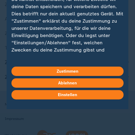
Zuletzt veröffentlicht
deine Daten speichern und verarbeiten dürfen.
Dies betrifft nur dein aktuell genutztes Gerät. Mit
Aktuelle Sendungs-Videos
"Zustimmen" erklärst du deine Zustimmung zu
unserer Datenverarbeitung, für die wir deine
ZDFheute Stories
Einwilligung benötigen. Oder du legst unter
"Einstellungen/Ablehnen" fest, welchen
Themen im Überblick
Zwecken du deine Zustimmung gibst und
welchen nicht. Deine Datenschutzeinstellungen
ZDFheute Update
kannst du jederzeit mit Wirkung für die Zukunft
in deinen Einstellungen widerrufen oder ändern.
Zustimmen
ZDFheute Apps
Ablehnen
Hier findest du das Impressum.
Weitere Informationen findest du in unserer
Einstellen
Datenschutzerklärung.
Nutzungsbedingungen
Datenschutz
Datenschutzeinstellungen
Impressum