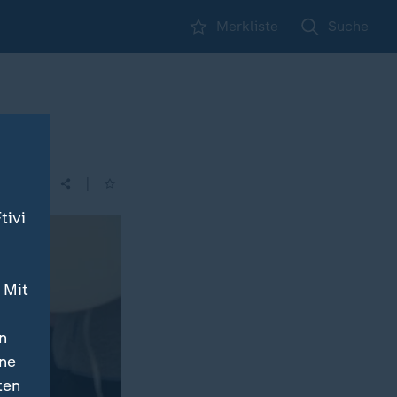
Merkliste
Suche
|
tivi
 Mit
n
ine
ten