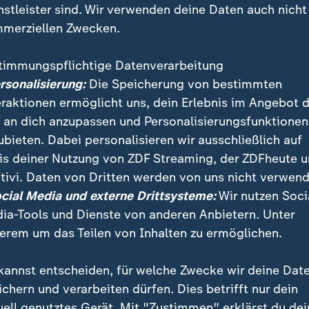
nstleister sind. Wir verwenden deine Daten auch nicht
merziellen Zwecken.
timmungspflichtige Datenverarbeitung
ersonalisierung:
Die Speicherung von bestimmten
eraktionen ermöglicht uns, dein Erlebnis im Angebot 
 an dich anzupassen und Personalisierungsfunktionen
ubieten. Dabei personalisieren wir ausschließlich auf
is deiner Nutzung von ZDF Streaming, der ZDFheute 
öglicht Müttern eine risikofreie Untersuchung des u
tivi. Daten von Dritten werden von uns nicht verwend
ann es Hinweise auf Trisomie 21 geben. Doch die Unt
ocial Media und externe Drittsysteme:
Wir nutzen Soci
sind die Probleme?
ia-Tools und Dienste von anderen Anbietern. Unter
erem um das Teilen von Inhalten zu ermöglichen.
kannst entscheiden, für welche Zwecke wir deine Dat
ichern und verarbeiten dürfen. Dies betrifft nur dein
uell genutztes Gerät. Mit "Zustimmen" erklärst du dei