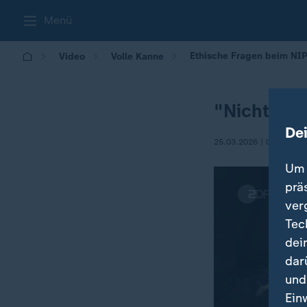
Menü
Ethische Fragen beim NIP
Video
Volle Kanne
"Nicht-inva
De
25.03.2026 | 09:05
Um 
prä
ver
Tec
dei
dar
und
Ein