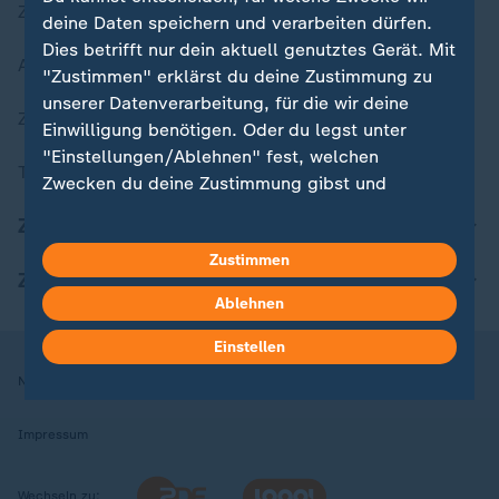
Zuletzt veröffentlicht
deine Daten speichern und verarbeiten dürfen.
Dies betrifft nur dein aktuell genutztes Gerät. Mit
Aktuelle Sendungs-Videos
"Zustimmen" erklärst du deine Zustimmung zu
unserer Datenverarbeitung, für die wir deine
ZDFheute Stories
Einwilligung benötigen. Oder du legst unter
"Einstellungen/Ablehnen" fest, welchen
Themen im Überblick
Zwecken du deine Zustimmung gibst und
welchen nicht. Deine Datenschutzeinstellungen
ZDFheute Update
kannst du jederzeit mit Wirkung für die Zukunft
Zustimmen
in deinen Einstellungen widerrufen oder ändern.
ZDFheute Apps
Ablehnen
Hier findest du das Impressum.
Weitere Informationen findest du in unserer
Einstellen
Datenschutzerklärung.
Nutzungsbedingungen
Datenschutz
Datenschutzeinstellungen
Impressum
Wechseln zu: