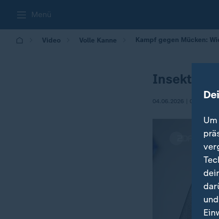
Menü
Kampf gegen Mücken: Wie 
Video
Volle Kanne
Insektensc
De
04.06.2026 | 09:05
Um 
prä
ver
Tec
dei
dar
und
Ein