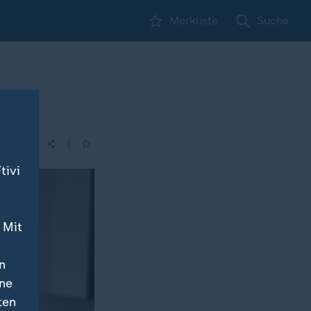
Merkliste
Suche
|
tivi
 Mit
n
ine
ten