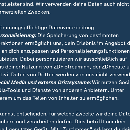
nstleister sind. Wir verwenden deine Daten auch nicht
merziellen Zwecken.
timmungspflichtige Datenverarbeitung
ersonalisierung:
Die Speicherung von bestimmten
eraktionen ermöglicht uns, dein Erlebnis im Angebot 
 an dich anzupassen und Personalisierungsfunktionen
ubieten. Dabei personalisieren wir ausschließlich auf
is deiner Nutzung von ZDF Streaming, der ZDFheute 
 das Öffnen des Fensters unangenehme Folgen habe
tivi. Daten von Dritten werden von uns nicht verwend
itter können hier eine gute Lösung sein. Doch wie bri
ocial Media und externe Drittsysteme:
Wir nutzen Soci
tter richtig an?
ia-Tools und Dienste von anderen Anbietern. Unter
erem um das Teilen von Inhalten zu ermöglichen.
kannst entscheiden, für welche Zwecke wir deine Dat
ichern und verarbeiten dürfen. Dies betrifft nur dein
uell genutztes Gerät. Mit "Zustimmen" erklärst du dei