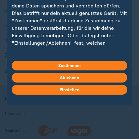
deine Daten speichern und verarbeiten dürfen.
Aktuelle Sendungs-Videos
Dies betrifft nur dein aktuell genutztes Gerät. Mit
"Zustimmen" erklärst du deine Zustimmung zu
ZDFheute Stories
unserer Datenverarbeitung, für die wir deine
Einwilligung benötigen. Oder du legst unter
Themen im Überblick
"Einstellungen/Ablehnen" fest, welchen
Zwecken du deine Zustimmung gibst und
ZDFheute Update
welchen nicht. Deine Datenschutzeinstellungen
kannst du jederzeit mit Wirkung für die Zukunft
Zustimmen
ZDFheute Apps
in deinen Einstellungen widerrufen oder ändern.
Ablehnen
Hier findest du das Impressum.
Einstellen
Weitere Informationen findest du in unserer
Nutzungsbedingungen
Datenschutz
Datenschutzeinstellungen
Datenschutzerklärung.
Impressum
Wechseln zu: