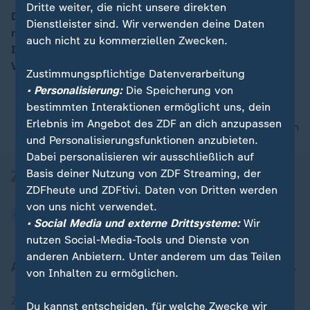
Dritte weiter, die nicht unsere direkten
Den eigenen Garten naturnah gestalten: Wer Stauden
Dienstleister sind. Wir verwenden deine Daten
richtig pflanzt und vermehrt, schafft Lebensraum für
00:15
auch nicht zu kommerziellen Zwecken.
Insekten. Welche Pflanzen wirklich helfen und warum
Vielfalt entscheidend ist.
Zustimmungspflichtige Datenverarbeitung
• Personalisierung:
Die Speicherung von
bestimmten Interaktionen ermöglicht uns, dein
Erlebnis im Angebot des ZDF an dich anzupassen
nach oben
und Personalisierungsfunktionen anzubieten.
Dabei personalisieren wir ausschließlich auf
Basis deiner Nutzung von ZDF Streaming, der
ZDFheute und ZDFtivi. Daten von Dritten werden
von uns nicht verwendet.
• Social Media und externe Drittsysteme:
Wir
nutzen Social-Media-Tools und Dienste von
anderen Anbietern. Unter anderem um das Teilen
Aktuell bei ZDFheute
von Inhalten zu ermöglichen.
Zuletzt veröffentlicht
Du kannst entscheiden, für welche Zwecke wir