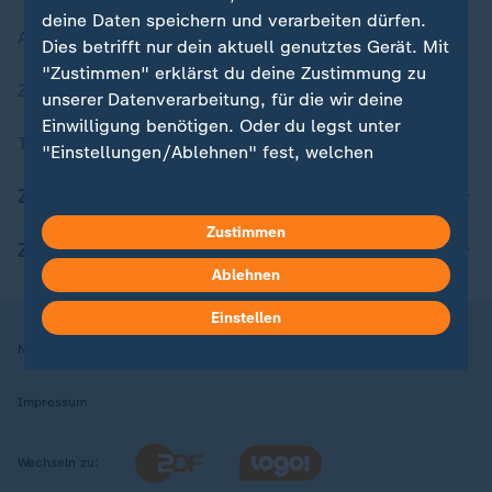
deine Daten speichern und verarbeiten dürfen.
Aktuelle Sendungs-Videos
Dies betrifft nur dein aktuell genutztes Gerät. Mit
"Zustimmen" erklärst du deine Zustimmung zu
ZDFheute Stories
unserer Datenverarbeitung, für die wir deine
Einwilligung benötigen. Oder du legst unter
Themen im Überblick
"Einstellungen/Ablehnen" fest, welchen
Zwecken du deine Zustimmung gibst und
ZDFheute Update
welchen nicht. Deine Datenschutzeinstellungen
kannst du jederzeit mit Wirkung für die Zukunft
Zustimmen
ZDFheute Apps
in deinen Einstellungen widerrufen oder ändern.
Ablehnen
Hier findest du das Impressum.
Einstellen
Weitere Informationen findest du in unserer
Nutzungsbedingungen
Datenschutz
Datenschutzeinstellungen
Datenschutzerklärung.
Impressum
Wechseln zu: