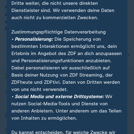
Dritte weiter, die nicht unsere direkten
An einigen deutschen Kliniken läuft aktuell eine
Dienstleister sind. Wir verwenden deine Daten
Zulassungsstudie zu einer Impfstofftherapie gegen
00:16
auch nicht zu kommerziellen Zwecken.
schwarzen Hautkrebs. Wie bahnbrechend wäre dieser
Impfstoff und was ist zu erwarten?
Zustimmungspflichtige Datenverarbeitung
• Personalisierung:
Die Speicherung von
bestimmten Interaktionen ermöglicht uns, dein
Erlebnis im Angebot des ZDF an dich anzupassen
nach oben
und Personalisierungsfunktionen anzubieten.
Dabei personalisieren wir ausschließlich auf
Basis deiner Nutzung von ZDF Streaming, der
ZDFheute und ZDFtivi. Daten von Dritten werden
von uns nicht verwendet.
• Social Media und externe Drittsysteme:
Wir
nutzen Social-Media-Tools und Dienste von
anderen Anbietern. Unter anderem um das Teilen
Aktuell bei ZDFheute
von Inhalten zu ermöglichen.
Zuletzt veröffentlicht
Du kannst entscheiden, für welche Zwecke wir