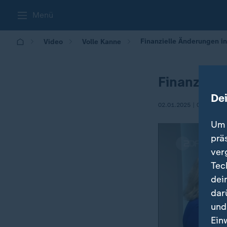
Menü
Finanzielle Änderungen i
Video
Volle Kanne
Finanziell
De
02.01.2025 | 09:05
Um 
prä
ver
Tec
dei
dar
und
Ein