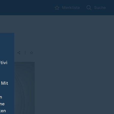
Merkliste
Suche
|
tivi
 Mit
n
ine
ten