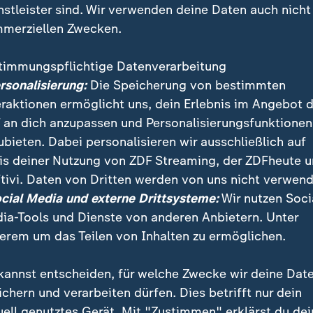
nstleister sind. Wir verwenden deine Daten auch nicht
merziellen Zwecken.
timmungspflichtige Datenverarbeitung
ersonalisierung:
Die Speicherung von bestimmten
eraktionen ermöglicht uns, dein Erlebnis im Angebot 
 an dich anzupassen und Personalisierungsfunktionen
ubieten. Dabei personalisieren wir ausschließlich auf
is deiner Nutzung von ZDF Streaming, der ZDFheute 
 für Verbraucher*innen im neuen Jahr rund um das Th
tivi. Daten von Dritten werden von uns nicht verwend
 Finanz-Expertin der Verbraucherzentrale, erläutert d
ocial Media und externe Drittsysteme:
Wir nutzen Soci
lichen Verbesserungen, Mindestlohn und Co.
ia-Tools und Dienste von anderen Anbietern. Unter
erem um das Teilen von Inhalten zu ermöglichen.
kannst entscheiden, für welche Zwecke wir deine Dat
ichern und verarbeiten dürfen. Dies betrifft nur dein
uell genutztes Gerät. Mit "Zustimmen" erklärst du dei