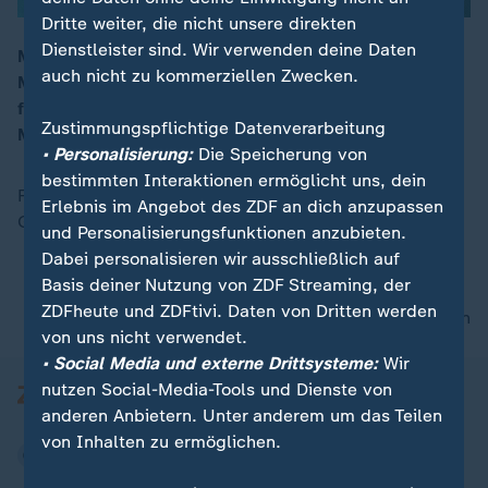
Dritte weiter, die nicht unsere direkten
Dienstleister sind. Wir verwenden deine Daten
Mario Kotaska macht saftige Erdbeer-Muffins mit
auch nicht zu kommerziellen Zwecken.
Mascarpone-Creme und knusprigem Granola. Schritt
für Schritt erklärt, mit einfachen Zutaten in rund 45
Zustimmungspflichtige Datenverarbeitung
Minuten zubereitet.
• Personalisierung:
Die Speicherung von
bestimmten Interaktionen ermöglicht uns, dein
Für das Rezept "Erdbeer-Muffins mit Mascarpone und
Erlebnis im Angebot des ZDF an dich anzupassen
Granola" finden Sie hier den
Download
.
und Personalisierungsfunktionen anzubieten.
Dabei personalisieren wir ausschließlich auf
Basis deiner Nutzung von ZDF Streaming, der
ZDFheute und ZDFtivi. Daten von Dritten werden
nach oben
von uns nicht verwendet.
• Social Media und externe Drittsysteme:
Wir
nutzen Social-Media-Tools und Dienste von
anderen Anbietern. Unter anderem um das Teilen
von Inhalten zu ermöglichen.