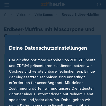
Rezept: Erdbeer-Muffins mi
Video
Volle Kanne
Erdbeer-Muffins mit Mascarpone und
Granola
|
05.06.2026 | 09:05
Deine Datenschutzeinstellungen
Um dir eine optimale Website von ZDF, ZDFheute
und ZDFtivi präsentieren zu können, setzen wir
Cookies und vergleichbare Techniken ein. Einige
der eingesetzten Techniken sind unbedingt
Es ist ein Fehler aufgetreten. Versuche
erforderlich für unser Angebot. Mit deiner
es später noch einmal. Errorcode:1
Zustimmung dürfen wir und unsere Dienstleister
darüber hinaus Informationen auf deinem Gerät
speichern und/oder abrufen. Dabei geben wir
deine Daten ohne deine Einwilligung nicht an