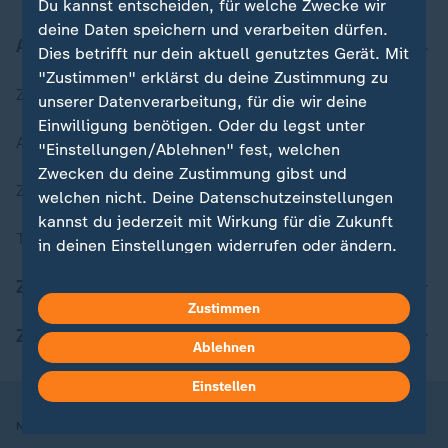
Du kannst entscheiden, für welche Zwecke wir
deine Daten speichern und verarbeiten dürfen.
Aktuell bei ZDFheute
Dies betrifft nur dein aktuell genutztes Gerät. Mit
"Zustimmen" erklärst du deine Zustimmung zu
Zuletzt veröffentlicht
unserer Datenverarbeitung, für die wir deine
Einwilligung benötigen. Oder du legst unter
Aktuelle Sendungs-Videos
"Einstellungen/Ablehnen" fest, welchen
Zwecken du deine Zustimmung gibst und
ZDFheute Stories
welchen nicht. Deine Datenschutzeinstellungen
kannst du jederzeit mit Wirkung für die Zukunft
Themen im Überblick
in deinen Einstellungen widerrufen oder ändern.
ZDFheute Update
Hier findest du das Impressum.
Zustimmen
Weitere Informationen findest du in unserer
ZDFheute Apps
Datenschutzerklärung.
Ablehnen
Einstellen
Nutzungsbedingungen
Datenschutz
Datenschutzeinstellungen