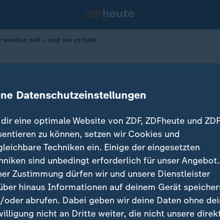
 werden soll – und wo es hakt
ung: Warum Recycling schwierig ist
ine Datenschutzeinstellungen
dir eine optimale Website von ZDF, ZDFheute und ZDF
sentieren zu können, setzen wir Cookies und
gleichbare Techniken ein. Einige der eingesetzten
hniken sind unbedingt erforderlich für unser Angebot.
ner Zustimmung dürfen wir und unsere Dienstleister
über hinaus Informationen auf deinem Gerät speicher
/oder abrufen. Dabei geben wir deine Daten ohne de
willigung nicht an Dritte weiter, die nicht unsere direk