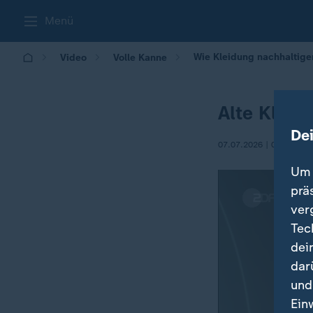
Menü
Wie Kleidung nachhaltiger
Video
Volle Kanne
Alte Kleid
De
07.07.2026 | 09:05
Um 
prä
ver
Tec
dei
dar
und
Ein