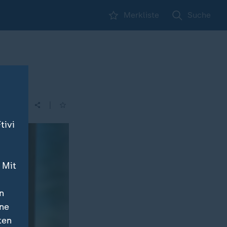
Merkliste
Suche
|
tivi
 Mit
n
ine
ten