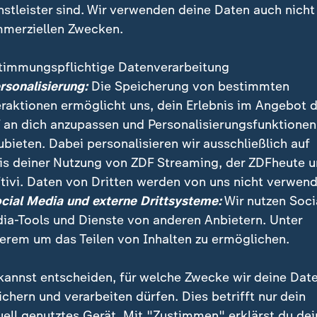
nstleister sind. Wir verwenden deine Daten auch nicht
merziellen Zwecken.
timmungspflichtige Datenverarbeitung
ersonalisierung:
Die Speicherung von bestimmten
eraktionen ermöglicht uns, dein Erlebnis im Angebot 
 an dich anzupassen und Personalisierungsfunktionen
ubieten. Dabei personalisieren wir ausschließlich auf
is deiner Nutzung von ZDF Streaming, der ZDFheute 
 neuer Mode recyceln – klingt einfach, ist aber selten
tivi. Daten von Dritten werden von uns nicht verwend
t und welche Lösungen es gibt, erklärt Henning Wilt
ocial Media und externe Drittsysteme:
Wir nutzen Soci
ia-Tools und Dienste von anderen Anbietern. Unter
erem um das Teilen von Inhalten zu ermöglichen.
kannst entscheiden, für welche Zwecke wir deine Dat
ichern und verarbeiten dürfen. Dies betrifft nur dein
uell genutztes Gerät. Mit "Zustimmen" erklärst du dei