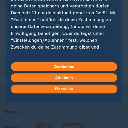
Zuletzt veröffentlicht
deine Daten speichern und verarbeiten dürfen.
Dies betrifft nur dein aktuell genutztes Gerät. Mit
Aktuelle Sendungs-Videos
"Zustimmen" erklärst du deine Zustimmung zu
unserer Datenverarbeitung, für die wir deine
ZDFheute Stories
Einwilligung benötigen. Oder du legst unter
"Einstellungen/Ablehnen" fest, welchen
Themen im Überblick
Zwecken du deine Zustimmung gibst und
welchen nicht. Deine Datenschutzeinstellungen
ZDFheute Update
kannst du jederzeit mit Wirkung für die Zukunft
Zustimmen
in deinen Einstellungen widerrufen oder ändern.
ZDFheute Apps
Ablehnen
Hier findest du das Impressum.
Weitere Informationen findest du in unserer
Einstellen
Datenschutzerklärung.
Nutzungsbedingungen
Datenschutz
Datenschutzeinstellungen
Impressum
Wechseln zu: