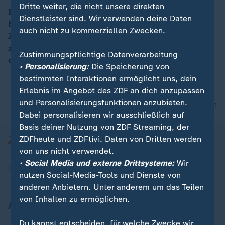
Dritte weiter, die nicht unsere direkten
In Paris sind heute Staats- und Regierungschefs aus
Dienstleister sind. Wir verwenden deine Daten
Europa und Afrika zusammen gekommen, um über die
00:12
auch nicht zu kommerziellen Zwecken.
Zusammenarbeit mit Herkunftsländern der Flüchtlinge
zu diskutieren. ZDF-Reporterin Jessica Bagusche hat
Zustimmungspflichtige Datenverarbeitung
die Ergebnisse.
• Personalisierung:
Die Speicherung von
bestimmten Interaktionen ermöglicht uns, dein
Erlebnis im Angebot des ZDF an dich anzupassen
und Personalisierungsfunktionen anzubieten.
nach oben
Dabei personalisieren wir ausschließlich auf
Basis deiner Nutzung von ZDF Streaming, der
ZDFheute und ZDFtivi. Daten von Dritten werden
von uns nicht verwendet.
• Social Media und externe Drittsysteme:
Wir
nutzen Social-Media-Tools und Dienste von
anderen Anbietern. Unter anderem um das Teilen
von Inhalten zu ermöglichen.
Aktuell bei ZDFheute
Du kannst entscheiden, für welche Zwecke wir