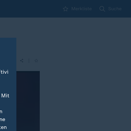
Merkliste
Suche
|
tivi
 Mit
n
ine
ten