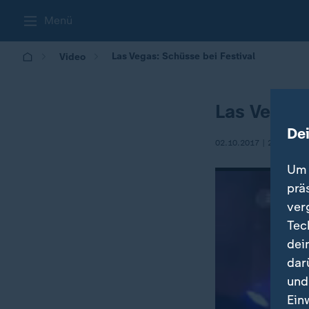
Menü
Las Vegas: Schüsse bei Festival
Video
Las Vegas:
De
02.10.2017 | 23:00
Um 
prä
ver
Tec
dei
dar
und
Ein