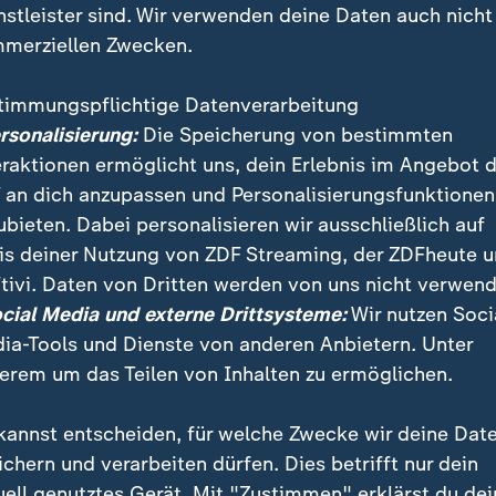
nstleister sind. Wir verwenden deine Daten auch nicht
merziellen Zwecken.
timmungspflichtige Datenverarbeitung
ersonalisierung:
Die Speicherung von bestimmten
eraktionen ermöglicht uns, dein Erlebnis im Angebot 
 an dich anzupassen und Personalisierungsfunktionen
ubieten. Dabei personalisieren wir ausschließlich auf
is deiner Nutzung von ZDF Streaming, der ZDFheute 
 US-Amerikaner hat auf einem Musikfestival in Las Veg
tivi. Daten von Dritten werden von uns nicht verwend
s einem Hotelzimmer schoss er wahllos in die Menge 
ocial Media und externe Drittsysteme:
Wir nutzen Soci
Menschen.
ia-Tools und Dienste von anderen Anbietern. Unter
erem um das Teilen von Inhalten zu ermöglichen.
kannst entscheiden, für welche Zwecke wir deine Dat
ichern und verarbeiten dürfen. Dies betrifft nur dein
uell genutztes Gerät. Mit "Zustimmen" erklärst du dei