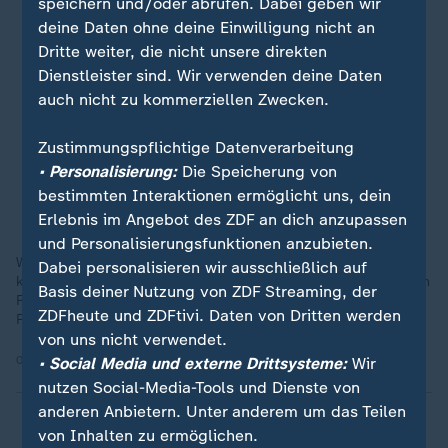
speichern und/oder abrufen. Dabei geben wir
deine Daten ohne deine Einwilligung nicht an
Dritte weiter, die nicht unsere direkten
Dienstleister sind. Wir verwenden deine Daten
auch nicht zu kommerziellen Zwecken.
Zustimmungspflichtige Datenverarbeitung
• Personalisierung:
Die Speicherung von
bestimmten Interaktionen ermöglicht uns, dein
Erlebnis im Angebot des ZDF an dich anzupassen
und Personalisierungsfunktionen anzubieten.
Während einer Rede von Präsidentschaftskandidat Trump
Dabei personalisieren wir ausschließlich auf
kommt es zu einem Live-Faktencheck. Trump spricht von vollen
Basis deiner Nutzung von ZDF Streaming, der
Rängen, doch als sich die Kamera umdreht, sind noch einige
ZDFheute und ZDFtivi. Daten von Dritten werden
Plätze leer.
von uns nicht verwendet.
04.11.2024 | 0:36 min
• Social Media und externe Drittsysteme:
Wir
nutzen Social-Media-Tools und Dienste von
anderen Anbietern. Unter anderem um das Teilen
von Inhalten zu ermöglichen.