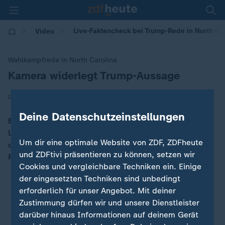
Live-Faktencheck bei Trump-Rede in North Ca
Video
Wahlkampfrede in North Carolina
Kamera widerlegt Trump-Aussage
:
|
04.11.2024 | 12:14
Deine Datenschutzeinstellungen
Bei einer Rede von Donald Trump kommt es zu einem
Live-Faktencheck. Trump spricht von vollen Rängen,
Um dir eine optimale Website von ZDF, ZDFheute
doch als sich die Kamera umdreht, sind noch einige
und ZDFtivi präsentieren zu können, setzen wir
Plätze leer.
Cookies und vergleichbare Techniken ein. Einige
der eingesetzten Techniken sind unbedingt
erforderlich für unser Angebot. Mit deiner
Zustimmung dürfen wir und unsere Dienstleister
darüber hinaus Informationen auf deinem Gerät