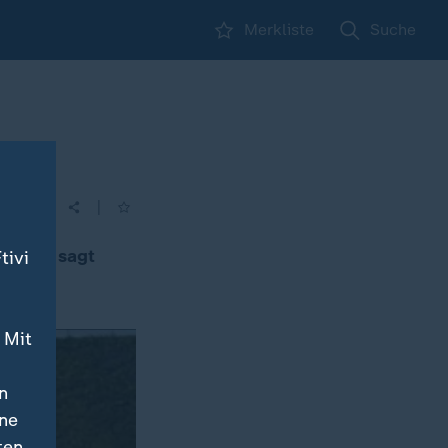
Merkliste
Suche
end
|
chend, sagt
tivi
 Mit
n
ine
ten