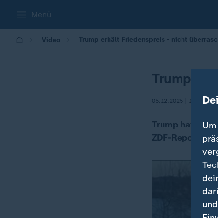
Menü
Trump erhält Friedenspreis - nicht überras
Video
Trump erhä
De
05.12.2025 | 19:30
Trump hat den F
Um 
ZDF-Reporterin 
prä
ver
Tec
dei
dar
und
Ein