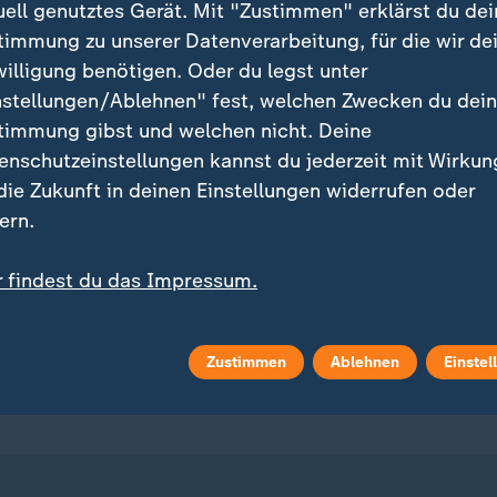
uell genutztes Gerät. Mit "Zustimmen" erklärst du dei
timmung zu unserer Datenverarbeitung, für die wir de
willigung benötigen. Oder du legst unter
nstellungen/Ablehnen" fest, welchen Zwecken du dei
timmung gibst und welchen nicht. Deine
enschutzeinstellungen kannst du jederzeit mit Wirkun
ei ZDFheute
ZDFheute Update
 die Zukunft in deinen Einstellungen widerrufen oder
eröffentlicht
E-Mail-Newsletter
ern.
 Sendungs-Videos
Facebook Messenger
r findest du das Impressum.
tere Informationen findest du in unserer
 Stories
WhatsApp-Channel
enschutzerklärung.
Zustimmen
Ablehnen
Einstel
m Überblick
ZDFheute Update Archiv