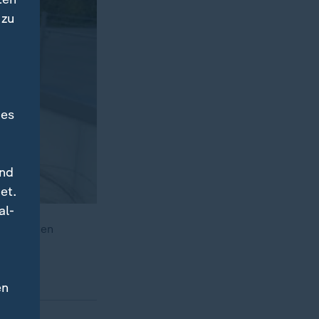
 zu
des
und
et.
al-
p ins Leben
en