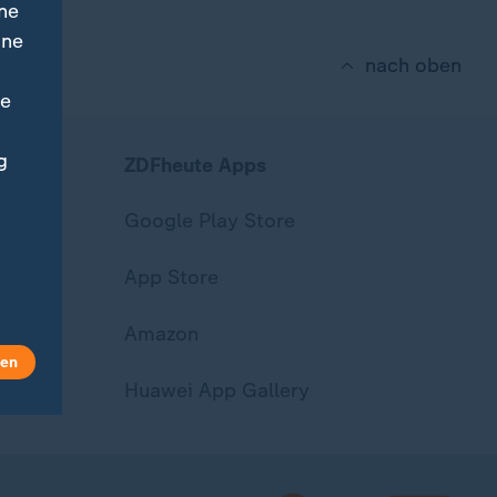
ne
ine
nach oben
ne
g
ZDFheute Apps
Google Play Store
App Store
Amazon
len
Huawei App Gallery