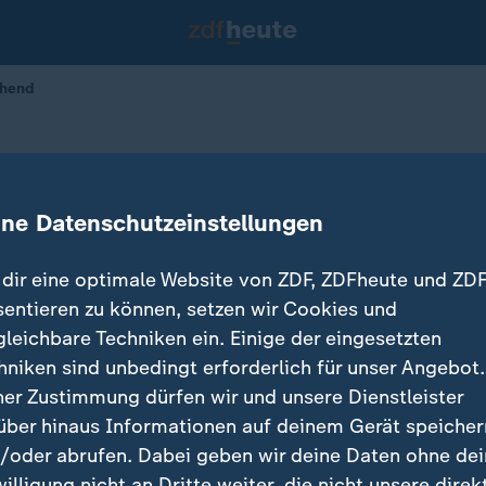
chend
lt Friedenspreis - nicht überrasch
ine Datenschutzeinstellungen
IFA-Friedenspreis erhalten. Das kommt nicht überras
dir eine optimale Website von ZDF, ZDFheute und ZDF
Katharina Schuster.
sentieren zu können, setzen wir Cookies und
gleichbare Techniken ein. Einige der eingesetzten
hniken sind unbedingt erforderlich für unser Angebot.
ner Zustimmung dürfen wir und unsere Dienstleister
über hinaus Informationen auf deinem Gerät speicher
/oder abrufen. Dabei geben wir deine Daten ohne de
willigung nicht an Dritte weiter, die nicht unsere direk