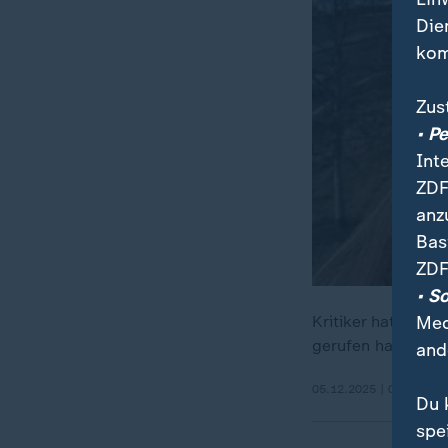
Die
kom
Zus
• P
Int
ZDF
anz
Bas
ZDF
• S
Kritiker hatten In
Med
gerufen habe.
and
05.12.2025 | 0:34 min
Du 
spe