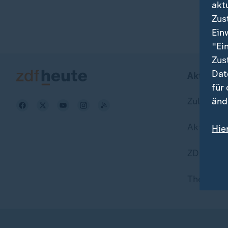
akt
Zus
Ein
"Ei
Zus
Dat
Aktuell b
für
Zuletzt v
änd
Aktuelle
Hie
Wei
ZDFheute
Dat
Themen i