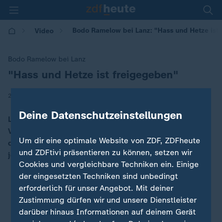
Bodo Ramelow bei Lanz: "Hass und Hetze ist
Video
Bodo Ramelow bei Lanz
"Hass und Hetze ist freigegeben"
:
|
22.01.2025 | 09:08
Deine Datenschutzeinstellungen
Linken-Politiker Ramelow spricht bei Lanz über die
Veränderungen, die mit der Amtsübernahme Trumps in
Um dir eine optimale Website von ZDF, ZDFheute
den USA zu erwarten seien. So sei Zuckerbergs Meta
und ZDFtivi präsentieren zu können, setzen wir
jetzt auf Trump-Linie.
Cookies und vergleichbare Techniken ein. Einige
der eingesetzten Techniken sind unbedingt
erforderlich für unser Angebot. Mit deiner
Zustimmung dürfen wir und unsere Dienstleister
darüber hinaus Informationen auf deinem Gerät