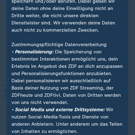
speichern und/oder abrufen. Dabei geben wir
deine Daten ohne deine Einwilligung nicht an
Dritte weiter, die nicht unsere direkten
Dienstleister sind. Wir verwenden deine Daten
auch nicht zu kommerziellen Zwecken.
Zustimmungspflichtige Datenverarbeitung
• Personalisierung:
Die Speicherung von
bestimmten Interaktionen ermöglicht uns, dein
Erlebnis im Angebot des ZDF an dich anzupassen
und Personalisierungsfunktionen anzubieten.
"Über Mark Zuckerberg hat Trump gesagt, wenn er Präsident
Dabei personalisieren wir ausschließlich auf
wird, kommt der in den Knast. Gestern war er da und hat
Basis deiner Nutzung von ZDF Streaming, der
gefeiert", sagt Ramelow über die Feierleichkeiten zu Trumps
ZDFheute und ZDFtivi. Daten von Dritten werden
Amtseinführung.
von uns nicht verwendet.
22.01.2025 | 1:23 min
• Social Media und externe Drittsysteme:
Wir
nutzen Social-Media-Tools und Dienste von
anderen Anbietern. Unter anderem um das Teilen
von Inhalten zu ermöglichen.