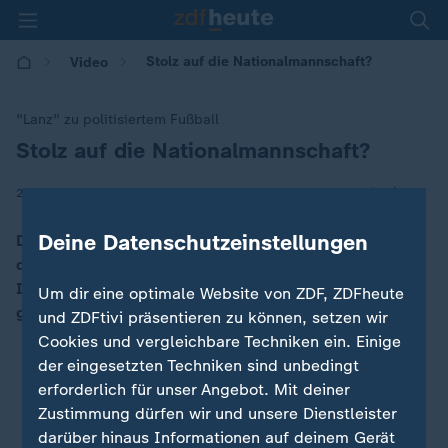
Stolz auf die Nationalmannschaft?
Video
"Lanz" zu politisiertem Fußball
Stolz auf die Nationalmannschaft?
:
|
26.06.2024 | 13:13
Deine Datenschutzeinstellungen
Die CDU Politikerin Serap Güler sieht den Stolz über
das Können der Nationalmannschaft zwiegespalten.
Ihrer Meinung nach, spielt Politik im Fußball eine
Um dir eine optimale Website von ZDF, ZDFheute
große Rolle.
und ZDFtivi präsentieren zu können, setzen wir
Cookies und vergleichbare Techniken ein. Einige
der eingesetzten Techniken sind unbedingt
erforderlich für unser Angebot. Mit deiner
Zustimmung dürfen wir und unsere Dienstleister
darüber hinaus Informationen auf deinem Gerät