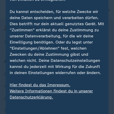
nach oben
Du kannst entscheiden, für welche Zwecke wir
deine Daten speichern und verarbeiten dürfen.
Dies betrifft nur dein aktuell genutztes Gerät. Mit
"Zustimmen" erklärst du deine Zustimmung zu
unserer Datenverarbeitung, für die wir deine
Einwilligung benötigen. Oder du legst unter
"Einstellungen/Ablehnen" fest, welchen
Zwecken du deine Zustimmung gibst und
welchen nicht. Deine Datenschutzeinstellungen
Aktuell bei ZDFheute
kannst du jederzeit mit Wirkung für die Zukunft
in deinen Einstellungen widerrufen oder ändern.
Zuletzt veröffentlicht
Hier findest du das Impressum.
Aktuelle Sendungs-Videos
Weitere Informationen findest du in unserer
Datenschutzerklärung.
ZDFheute Stories
Themen im Überblick