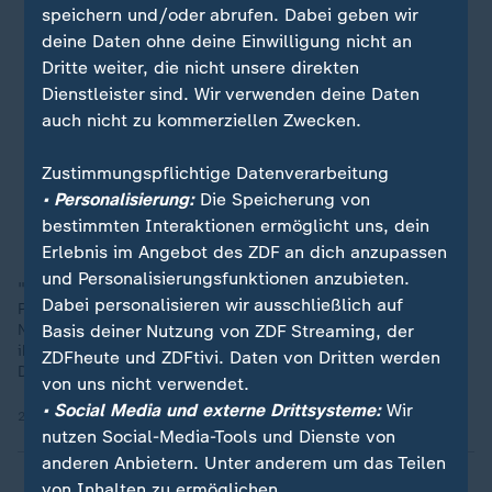
speichern und/oder abrufen. Dabei geben wir
deine Daten ohne deine Einwilligung nicht an
Dritte weiter, die nicht unsere direkten
Dienstleister sind. Wir verwenden deine Daten
auch nicht zu kommerziellen Zwecken.
Zustimmungspflichtige Datenverarbeitung
• Personalisierung:
Die Speicherung von
bestimmten Interaktionen ermöglicht uns, dein
Erlebnis im Angebot des ZDF an dich anzupassen
und Personalisierungsfunktionen anzubieten.
"Ich würde fast die Wette eingehen, dass die selbsternannten
Dabei personalisieren wir ausschließlich auf
Patrioten, AfD, fast täglich beten, damit die
Basis deiner Nutzung von ZDF Streaming, der
Nationalmannschaft rausfliegt, damit sie sagen können: 'Seht
ihr, wir haben es doch gesagt, das sind keine echten
ZDFheute und ZDFtivi. Daten von Dritten werden
Deutschen. Deshalb sind wir rausgeflogen'", sagt Güler.
von uns nicht verwendet.
• Social Media und externe Drittsysteme:
Wir
26.06.2024 | 1:16 min
nutzen Social-Media-Tools und Dienste von
anderen Anbietern. Unter anderem um das Teilen
von Inhalten zu ermöglichen.