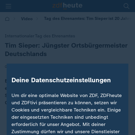
Tag des Ehrenamtes: Tim Sieper ist 20 Jahre 
Video
Internationaler Tag des Ehrenamtes
Tim Sieper: Jüngster Ortsbürgermeister
:
Deutschlands
|
04.12.2025 | 16:35
Deine Datenschutzeinstellungen
Etwa 27 Millionen Menschen in Deutschland
engagieren sich ehrenamtlich - einer von ihnen ist Tim
Sieper. Mit gerade einmal 20 Jahren ist er der
Um dir eine optimale Website von ZDF, ZDFheute
Ortsbürgermeister von Eckenroth.
und ZDFtivi präsentieren zu können, setzen wir
Cookies und vergleichbare Techniken ein. Einige
der eingesetzten Techniken sind unbedingt
erforderlich für unser Angebot. Mit deiner
Zustimmung dürfen wir und unsere Dienstleister