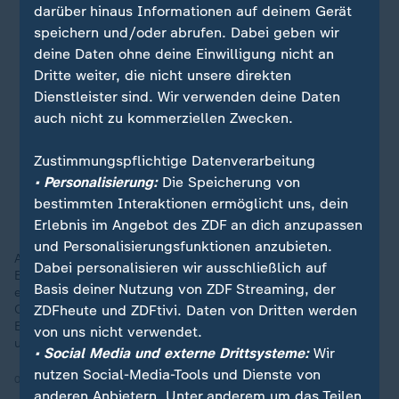
darüber hinaus Informationen auf deinem Gerät
speichern und/oder abrufen. Dabei geben wir
deine Daten ohne deine Einwilligung nicht an
Dritte weiter, die nicht unsere direkten
Dienstleister sind. Wir verwenden deine Daten
auch nicht zu kommerziellen Zwecken.
Zustimmungspflichtige Datenverarbeitung
• Personalisierung:
Die Speicherung von
bestimmten Interaktionen ermöglicht uns, dein
Erlebnis im Angebot des ZDF an dich anzupassen
und Personalisierungsfunktionen anzubieten.
Als ehrenamtlicher Ortsbürgermeister seines Heimatdorfs
Dabei personalisieren wir ausschließlich auf
Eckenroth in Rheinland-Pfalz steht Tim Sieper an der Spitze
Basis deiner Nutzung von ZDF Streaming, der
einer Gemeinde mit gut 200 Einwohnerinnen und Einwohnern.
Ohne Büro, ohne Verwaltungsapparat - aber mit Herzblut,
ZDFheute und ZDFtivi. Daten von Dritten werden
Einsatz und einer klaren Haltung: "Wenn wir jungen Menschen
von uns nicht verwendet.
uns nicht kümmern, wer dann?"
• Social Media und externe Drittsysteme:
Wir
nutzen Social-Media-Tools und Dienste von
04.12.2025 | 1:30 min
anderen Anbietern. Unter anderem um das Teilen