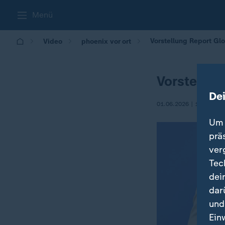
Menü
Vorstellung Report Gl
Video
phoenix vor ort
Vorstellun
De
01.06.2026 | 10:56
Um 
prä
ver
Tec
dei
dar
und
Ein