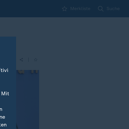
Merkliste
Suche
|
tivi
 Mit
n
ine
ten