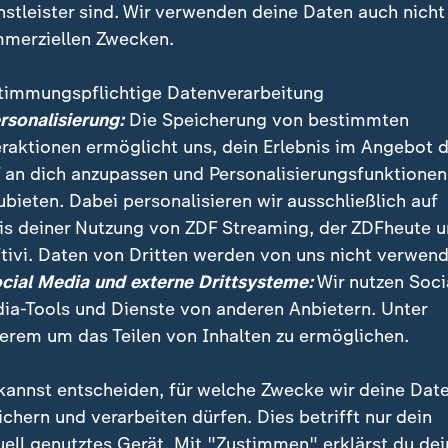
nstleister sind. Wir verwenden deine Daten auch nicht
merziellen Zwecken.
timmungspflichtige Datenverarbeitung
ersonalisierung:
Die Speicherung von bestimmten
eraktionen ermöglicht uns, dein Erlebnis im Angebot 
 an dich anzupassen und Personalisierungsfunktionen
ubieten. Dabei personalisieren wir ausschließlich auf
is deiner Nutzung von ZDF Streaming, der ZDFheute 
ale Flucht 2026 wird von Prof. Petra Bendel (Universi
tivi. Daten von Dritten werden von uns nicht verwend
ck Düvell (Universität Osnabrück) und Benjamin Etzo
ocial Media und externe Drittsysteme:
Wir nutzen Soci
ntre for Conflict Studie) vorgestellt.
ia-Tools und Dienste von anderen Anbietern. Unter
erem um das Teilen von Inhalten zu ermöglichen.
kannst entscheiden, für welche Zwecke wir deine Dat
ichern und verarbeiten dürfen. Dies betrifft nur dein
uell genutztes Gerät. Mit "Zustimmen" erklärst du dei