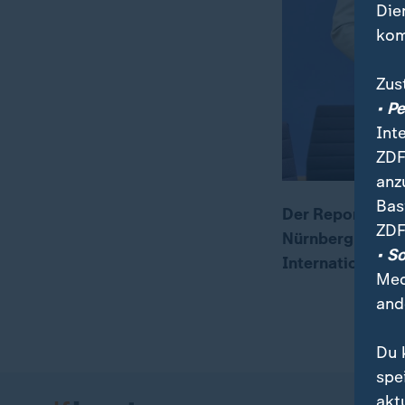
Die
kom
Zus
• P
Int
ZDF
anz
Bas
Der Report Glob
ZDF
Nürnberg), Fran
• S
International Ce
Med
and
Du 
spe
akt