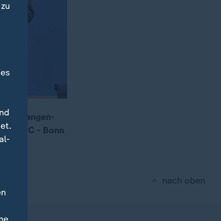
 zu
des
und
tät Erlangen-
et.
ld (BICC - Bonn
al-
nach oben
en
ne